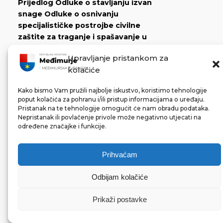
Prijedlog Odluke o stavljanju izvan
snage Odluke o osnivanju
specijalističke postrojbe civilne
zaštite za traganje i spašavanje u
ruševinama Međimurske županije -
Upravljanje pristankom za
laka kategorija
kolačiće
Odluka o stavljanju izvan snage
Odluke o osnivanju
Kako bismo Vam pružili najbolje iskustvo, koristimo tehnologije
poput kolačića za pohranu i/ili pristup informacijama o uređaju.
specijalističke postrojbe civilne
Pristanak na te tehnologije omogućit će nam obradu podataka.
zaštite za traganje i spašavanje u
Nepristanak ili povlačenje privole može negativno utjecati na
ruševinama Međimurske
određene značajke i funkcije.
županije - laka kategorija
Obrazac za sudjelovanje u
Prihvaćam
savjetovanju
Izvješće o savjetovanju s
Odbijam kolačiće
javnošću
Prikaži postavke
Prijedlog Odluke o izmjeni Procjene
rizika od velikih nesreća za
područje Međimurske županije