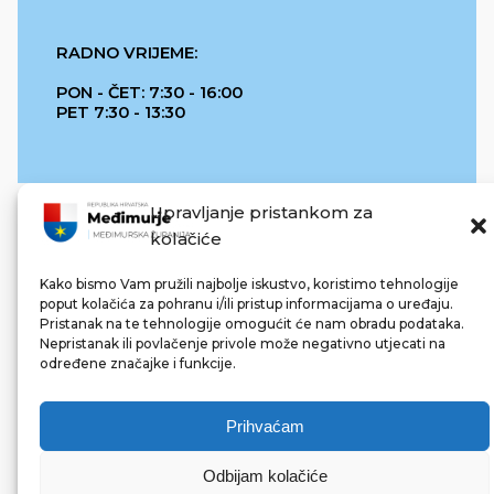
RADNO VRIJEME:
PON - ČET: 7:30 - 16:00
PET 7:30 - 13:30
Upravljanje pristankom za
kolačiće
Kako bismo Vam pružili najbolje iskustvo, koristimo tehnologije
poput kolačića za pohranu i/ili pristup informacijama o uređaju.
Pristanak na te tehnologije omogućit će nam obradu podataka.
REPUBLIKA HRVATSKA
Nepristanak ili povlačenje privole može negativno utjecati na
određene značajke i funkcije.
Prihvaćam
Odbijam kolačiće
© 2022 Međimurska županija. Sva prava pridržana.