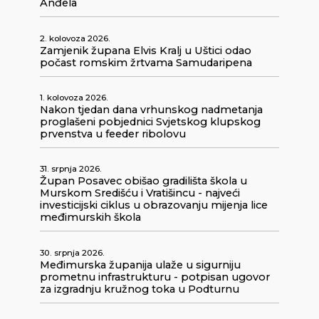
Anđela
2. kolovoza 2026.
Zamjenik župana Elvis Kralj u Uštici odao
počast romskim žrtvama Samudaripena
1. kolovoza 2026.
Nakon tjedan dana vrhunskog nadmetanja
proglašeni pobjednici Svjetskog klupskog
prvenstva u feeder ribolovu
31. srpnja 2026.
Župan Posavec obišao gradilišta škola u
Murskom Središću i Vratišincu - najveći
investicijski ciklus u obrazovanju mijenja lice
međimurskih škola
30. srpnja 2026.
Međimurska županija ulaže u sigurniju
prometnu infrastrukturu - potpisan ugovor
za izgradnju kružnog toka u Podturnu