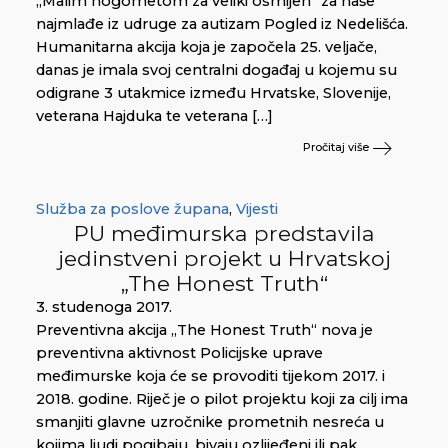
„Malim nogometom za veliki osmijeh“ za naše
najmlađe iz udruge za autizam Pogled iz Nedelišća.
Humanitarna akcija koja je započela 25. veljače,
danas je imala svoj centralni događaj u kojemu su
odigrane 3 utakmice između Hrvatske, Slovenije,
veterana Hajduka te veterana […]
Pročitaj više
Služba za poslove župana
,
Vijesti
PU međimurska predstavila
jedinstveni projekt u Hrvatskoj
„The Honest Truth“
3. studenoga 2017.
Preventivna akcija „The Honest Truth“ nova je
preventivna aktivnost Policijske uprave
međimurske koja će se provoditi tijekom 2017. i
2018. godine. Riječ je o pilot projektu koji za cilj ima
smanjiti glavne uzročnike prometnih nesreća u
kojima ljudi pogibaju, bivaju ozlijeđeni ili pak