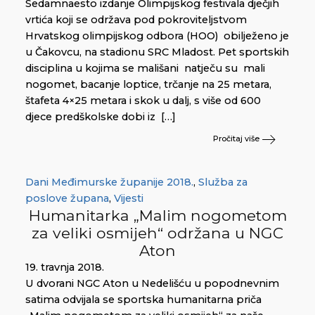
Sedamnaesto izdanje Olimpijskog festivala dječjih
vrtića koji se održava pod pokroviteljstvom
Hrvatskog olimpijskog odbora (HOO) obilježeno je
u Čakovcu, na stadionu SRC Mladost. Pet sportskih
disciplina u kojima se mališani natječu su mali
nogomet, bacanje loptice, trčanje na 25 metara,
štafeta 4×25 metara i skok u dalj, s više od 600
djece predškolske dobi iz […]
Pročitaj više
Dani Međimurske županije 2018.
,
Služba za
poslove župana
,
Vijesti
Humanitarka „Malim nogometom
za veliki osmijeh“ održana u NGC
Aton
19. travnja 2018.
U dvorani NGC Aton u Nedelišću u popodnevnim
satima odvijala se sportska humanitarna priča