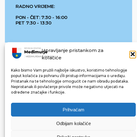
RADNO VRIJEME:
PON - ČET: 7:30 - 16:00
PET 7:30 - 13:30
Upravljanje pristankom za
kolačiće
Kako bismo Vam pružili najbolje iskustvo, koristimo tehnologije
poput kolačića za pohranu i/ili pristup informacijama o uređaju.
Pristanak na te tehnologije omogućit će nam obradu podataka.
REPUBLIKA HRVATSKA
Nepristanak ili povlačenje privole može negativno utjecati na
određene značajke i funkcije.
Prihvaćam
Odbijam kolačiće
© 2022 Međimurska županija. Sva prava pridržana.
Made with ❤ by bg & 3na3.