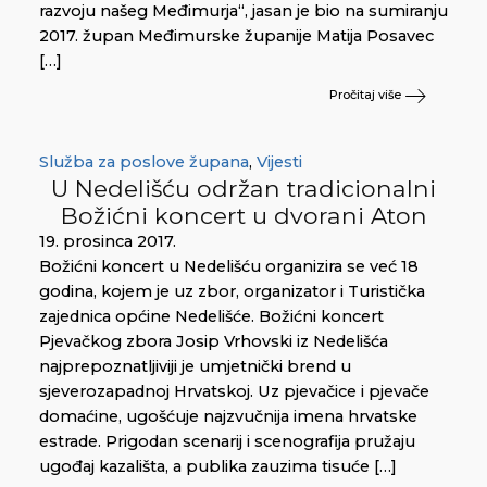
razvoju našeg Međimurja“, jasan je bio na sumiranju
2017. župan Međimurske županije Matija Posavec
[…]
Pročitaj više
Služba za poslove župana
,
Vijesti
U Nedelišću održan tradicionalni
Božićni koncert u dvorani Aton
19. prosinca 2017.
Božićni koncert u Nedelišću organizira se već 18
godina, kojem je uz zbor, organizator i Turistička
zajednica općine Nedelišće. Božićni koncert
Pjevačkog zbora Josip Vrhovski iz Nedelišća
najprepoznatljiviji je umjetnički brend u
sjeverozapadnoj Hrvatskoj. Uz pjevačice i pjevače
domaćine, ugošćuje najzvučnija imena hrvatske
estrade. Prigodan scenarij i scenografija pružaju
ugođaj kazališta, a publika zauzima tisuće […]