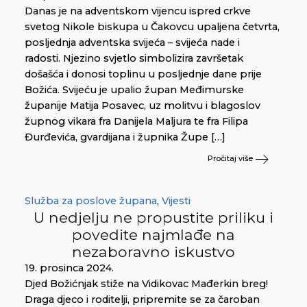
Danas je na adventskom vijencu ispred crkve
svetog Nikole biskupa u Čakovcu upaljena četvrta,
posljednja adventska svijeća – svijeća nade i
radosti. Njezino svjetlo simbolizira završetak
došašća i donosi toplinu u posljednje dane prije
Božića. Svijeću je upalio župan Međimurske
županije Matija Posavec, uz molitvu i blagoslov
župnog vikara fra Danijela Maljura te fra Filipa
Đurđevića, gvardijana i župnika Župe […]
Pročitaj više
Služba za poslove župana
,
Vijesti
U nedjelju ne propustite priliku i
povedite najmlađe na
nezaboravno iskustvo
19. prosinca 2024.
Djed Božićnjak stiže na Vidikovac Mađerkin breg!
Draga djeco i roditelji, pripremite se za čaroban