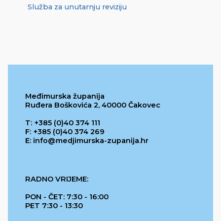
Služba za unutarnju reviziju
Međimurska županija
Ruđera Boškovića 2, 40000 Čakovec
T: +385 (0)40 374 111
F: +385 (0)40 374 269
E: info@medjimurska-zupanija.hr
RADNO VRIJEME:
PON - ČET: 7:30 - 16:00
PET 7:30 - 13:30