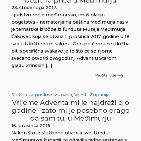
23. studenoga 2017.
Ljudstvo moje međimursko, imaš blaga i
bogatstva – nematerijalna baština Međimurja naziv
je tematske izložbe iz fundusa Muzeja Međimurja
Čakovec koja se otvara 1. prosinca 2017. godine u 18
sati u Izložbenom salonu. Ono po čemu će izložba
biti specifična svakako je to što će se njome
svečano otvoriti ovogodišnji Advent u Starom
gradu Zrinskih […]
Pročitaj više
Služba za poslove župana
,
Vijesti
,
Županija
Vrijeme Adventa mi je najdraži dio
godine i zato mi je posebno drago
da sam tu, u Međimurju
16. prosinca 2016.
Nakon što je službeno otvorila svoj Ured u
Međimurskoj županiji, te odradila radne sastanke s