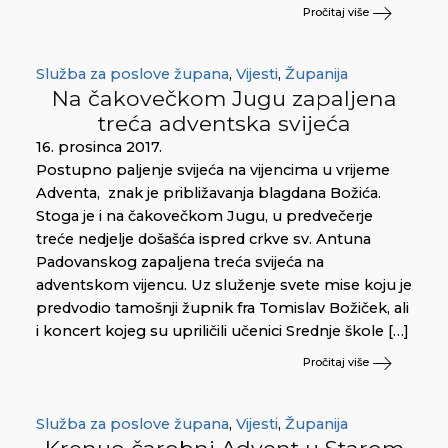
Pročitaj više
Služba za poslove župana
,
Vijesti
,
Županija
Na čakovečkom Jugu zapaljena
treća adventska svijeća
16. prosinca 2017.
Postupno paljenje svijeća na vijencima u vrijeme
Adventa, znak je približavanja blagdana Božića.
Stoga je i na čakovečkom Jugu, u predvečerje
treće nedjelje došašća ispred crkve sv. Antuna
Padovanskog zapaljena treća svijeća na
adventskom vijencu. Uz služenje svete mise koju je
predvodio tamošnji župnik fra Tomislav Božiček, ali
i koncert kojeg su upriličili učenici Srednje škole […]
Pročitaj više
Služba za poslove župana
,
Vijesti
,
Županija
Krenuo čarobni Advent u Starom