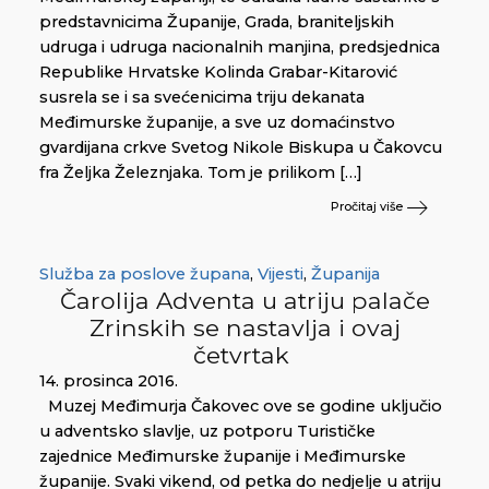
predstavnicima Županije, Grada, braniteljskih
udruga i udruga nacionalnih manjina, predsjednica
Republike Hrvatske Kolinda Grabar-Kitarović
susrela se i sa svećenicima triju dekanata
Međimurske županije, a sve uz domaćinstvo
gvardijana crkve Svetog Nikole Biskupa u Čakovcu
fra Željka Železnjaka. Tom je prilikom […]
Pročitaj više
Služba za poslove župana
,
Vijesti
,
Županija
Čarolija Adventa u atriju palače
Zrinskih se nastavlja i ovaj
četvrtak
14. prosinca 2016.
Muzej Međimurja Čakovec ove se godine uključio
u adventsko slavlje, uz potporu Turističke
zajednice Međimurske županije i Međimurske
županije. Svaki vikend, od petka do nedjelje u atriju