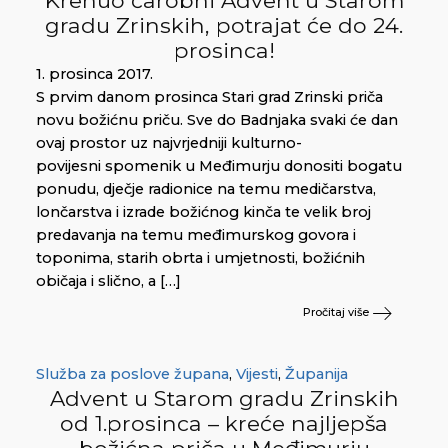
gradu Zrinskih, potrajat će do 24.
prosinca!
1. prosinca 2017.
S prvim danom prosinca Stari grad Zrinski priča
novu božićnu priču. Sve do Badnjaka svaki će dan
ovaj prostor uz najvrjedniji kulturno-
povijesni spomenik u Međimurju donositi bogatu
ponudu, dječje radionice na temu medičarstva,
lončarstva i izrade božićnog kinča te velik broj
predavanja na temu međimurskog govora i
toponima, starih obrta i umjetnosti, božićnih
običaja i slično, a […]
Pročitaj više
Služba za poslove župana
,
Vijesti
,
Županija
Advent u Starom gradu Zrinskih
od 1.prosinca – kreće najljepša
božićna priča u Međimurju