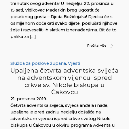
trenutak ovog adventa! U nedjelju, 22. prosinca u
15 sati, Vidikovac Mađerkin breg ugostit će
posebnog gosta – Djeda Božićnjaka! Djedica će s
osmijehom dočekati svako dijete, poslušati njihove
želje i razveseliti ih slatkim iznenađenjima. Bit će to
prilika za […]
Pročitaj više
Služba za poslove župana
,
Vijesti
Upaljena četvrta adventska svijeća
na adventskom vijencu ispred
crkve sv. Nikole biskupa u
Čakovcu
21. prosinca 2019.
Četvrta adventska svijeća, svijeća anđela i nade,
upaljena je pred zadnju nedjelju došašća na
adventskom vijencu ispred crkve svetog Nikole
biskupa u Čakovcu u okviru programa Adventa u