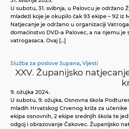
31. svibnja 2025.
U subotu, 31. svibnja, u Palovcu je održano
mladeži koje je okupilo čak 93 ekipe – 92 iz
Natjecanje je održano u organizaciji Vatro
domaćinstvo DVD-a Palovec, a na njemu je su
vatrogasaca. Ovaj […]
Služba za poslove župana
,
Vijesti
XXV. Županijsko natjecan
k
9. ožujka 2024.
U subotu, 9. ožujka, Osnovna škola Podturen
mladih Hrvatskog Crvenog križa za učenike os
ekipa osnovnih, 2 ekipe srednjih škola te j
odgoj i obrazovanje Čakovec. Županijsko natj