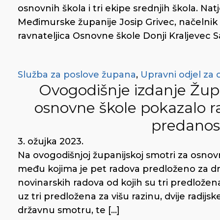
osnovnih škola i tri ekipe srednjih škola. Na
Međimurske županije Josip Grivec, načelnik 
ravnateljica Osnovne škole Donji Kraljevec S
Služba za poslove župana
,
Upravni odjel za 
Ovogodišnje izdanje Žup
osnovne škole pokazalo ra
predanos
3. ožujka 2023.
Na ovogodišnjoj županijskoj smotri za osnovn
među kojima je pet radova predloženo za d
novinarskih radova od kojih su tri predložena
uz tri predložena za višu razinu, dvije radijs
državnu smotru, te […]