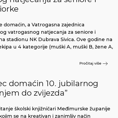
iorke
je domaćin, a Vatrogasna zajednica
og vatrogasnog natjecanja za seniore i
a na stadionu NK Dubrava Sivica. Ove godine na
ekipa u 4 kategorije (muški A, muški B, žene A,
Pročitaj više
ec domaćin 10. jubilarnog
anjem do zvijezda”
tanje školski knjižničari Međimurske županije
ojim se na kreativan i zanimljiv način