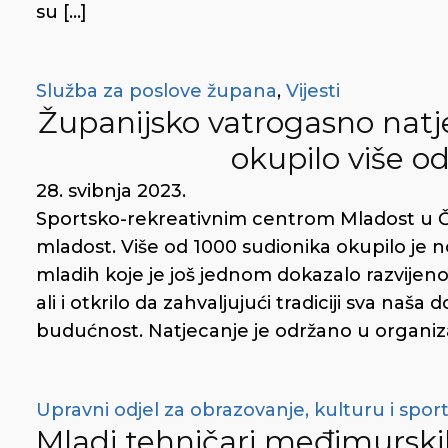
su […]
Služba za poslove župana
,
Vijesti
Županijsko vatrogasno natj
okupilo više o
28. svibnja 2023.
Sportsko-rekreativnim centrom Mladost u Ča
mladost. Više od 1000 sudionika okupilo je 
mladih koje je još jednom dokazalo razvijen
ali i otkrilo da zahvaljujući tradiciji sva na
budućnost. Natjecanje je održano u organiza
Upravni odjel za obrazovanje, kulturu i spor
Mladi tehničari međimurskih