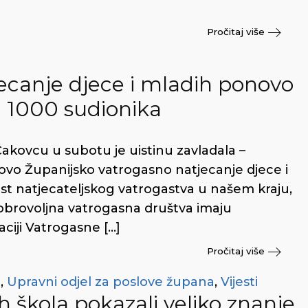
Pročitaj više
ecanje djece i mladih ponovo
d 1000 sudionika
kovcu u subotu je uistinu zavladala –
novo Županijsko vatrogasno natjecanje djece i
ost natjecateljskog vatrogastva u našem kraju,
ša dobrovoljna vatrogasna društva imaju
ciji Vatrogasne […]
Pročitaj više
t
,
Upravni odjel za poslove župana
,
Vijesti
 škola pokazali veliko znanje