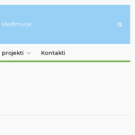
it Međimurje
 projekti
Kontakti