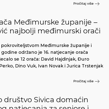
Pročitaj više
rača Međimurske županije –
vić najbolji međimurski orači
 pokroviteljstvom Međimurske županije i
 godine održano je 16. natjecanje orača
ecalo se 12 orača: David Hajdinjak, Đuro
erko, Dino Vuk, Ivan Novak i Jurica Trstenjak
Pročitaj više
o društvo Sivica domaćin
g natjecanja za seniore i