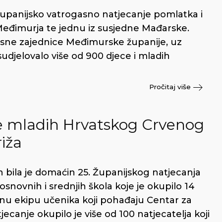
 Županijsko vatrogasno natjecanje pomlatka i
 Međimurja te jednu iz susjedne Mađarske.
gasne zajednice Međimurske županije, uz
djelovalo više od 900 djece i mladih
Pročitaj više
je mladih Hrvatskog Crvenog
riža
 bila je domaćin 25. Županijskog natjecanja
novnih i srednjih škola koje je okupilo 14
ednu ekipu učenika koji pohađaju Centar za
ecanje okupilo je više od 100 natjecatelja koji