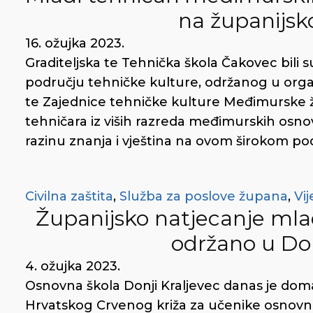
na županijs
16. ožujka 2023.
Graditeljska te Tehnička škola Čakovec bili 
području tehničke kulture, održanog u orga
te Zajednice tehničke kulture Međimurske žu
tehničara iz viših razreda međimurskih osno
razinu znanja i vještina na ovom širokom po
Civilna zaštita
,
Služba za poslove župana
,
Vij
Županijsko natjecanje mla
održano u Do
4. ožujka 2023.
Osnovna škola Donji Kraljevec danas je dom
Hrvatskog Crvenog križa za učenike osnovnih 