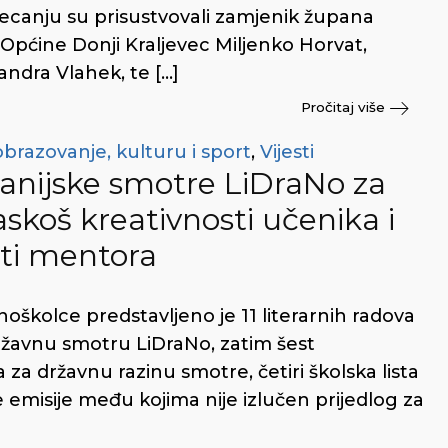
tjecanju su prisustvovali zamjenik župana
Općine Donji Kraljevec Miljenko Horvat,
andra Vlahek, te […]
Pročitaj više
obrazovanje, kulturu i sport
,
Vijesti
anijske smotre LiDraNo za
skoš kreativnosti učenika i
ti mentora
oškolce predstavljeno je 11 literarnih radova
ržavnu smotru LiDraNo, zatim šest
 za državnu razinu smotre, četiri školska lista
ke emisije među kojima nije izlučen prijedlog za