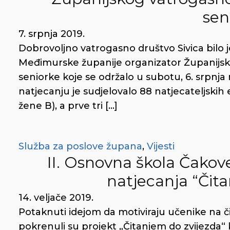
sen
7. srpnja 2019.
Dobrovoljno vatrogasno društvo Sivica bilo 
Međimurske županije organizator Županijsk
seniorke koje se održalo u subotu, 6. srpnj
natjecanju je sudjelovalo 88 natjecateljskih 
žene B), a prve tri […]
Služba za poslove župana
,
Vijesti
II. Osnovna škola Čakov
natjecanja “Čit
14. veljače 2019.
Potaknuti idejom da motiviraju učenike na či
pokrenuli su projekt „Čitanjem do zvijezda“ k