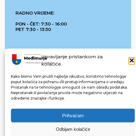
RADNO VRIJEME:
PON - ČET: 7:30 - 16:00
PET 7:30 - 13:30
Upravljanje pristankom za
kolačiće
Kako bismo Vam pružili najbolje iskustvo, koristimo tehnologije
poput kolačića za pohranu i/ili pristup informacijama o uređaju.
Pristanak na te tehnologije omogućit će nam obradu podataka.
REPUBLIKA HRVATSKA
Nepristanak ili povlačenje privole može negativno utjecati na
određene značajke i funkcije.
Prihvaćam
Odbijam kolačiće
© 2022 Međimurska županija. Sva prava pridržana.
Made with ❤ by bg & 3na3.