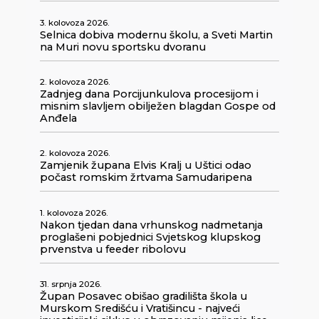
3. kolovoza 2026.
Selnica dobiva modernu školu, a Sveti Martin
na Muri novu sportsku dvoranu
2. kolovoza 2026.
Zadnjeg dana Porcijunkulova procesijom i
misnim slavljem obilježen blagdan Gospe od
Anđela
2. kolovoza 2026.
Zamjenik župana Elvis Kralj u Uštici odao
počast romskim žrtvama Samudaripena
1. kolovoza 2026.
Nakon tjedan dana vrhunskog nadmetanja
proglašeni pobjednici Svjetskog klupskog
prvenstva u feeder ribolovu
31. srpnja 2026.
Župan Posavec obišao gradilišta škola u
Murskom Središću i Vratišincu - najveći