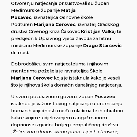
Otvorenju natjecanja prisustvovali su župan
Međimurske županije
Matija
Posavec
, ravnateljica Osnovne škole
Podturen
Marijana Cerovec
, ravnatelj Gradskog
društva Crvenog križa Čakovec
Kristijan Valkaj
te
predsjednik Upravnog vijeća Zavoda za hitnu
medicinu Međimurske županije
Drago Starčević
,
dr. med.
Dobrodošlicu svim natjecateljima i njihovim
mentorima poželjela je ravnateljica Škole
Marijana Cerovec
koja je istaknula kako je veseli
što je njihova škola domaćin današnjeg natjecanja.
U svom pozdravnom govoru, župan
Posavec
istaknuo je važnost ovog natjecanja u promicanju
humanih vrijednosti među mladima te ih ohrabrio
kako svojim sudjelovanjem i angažmanom
doprinose izgradnji boljeg i empatičnog društva.
„Želim vam danas svima puno uspjeh i timskog