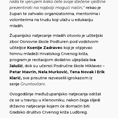
rada te vjerujem kako ćete svoje stečene vještine
prezentirati na najbolji mogući način,“
rekao je
župan te zahvalio organizatorima, mentorima i
volonterima na trudu koji ulažu u edukaciju
mladih.
Županijsko natjecanje mladih otvorio je učiteljski
zbor Osnovne škole Podturen pod vodstvom
učiteljice
Ksenije Zadravec
koji je otpjevao
himnu mladeži Hrvatskog Crvenog križa,
program je recitacijom dodatno uljepšala
Iva
Jalušić
, dok su učenici Područne škole Miklavec –
Petar Mavrin, Nela Murković, Tena Novak i Erik
Klarić,
sve prisutne razveselili igrokazom iz
serije
Gruntovčani.
Ovogodišnje međužupanijsko natjecanja održat
će se u travnju u Klenovniku, nakon čega slijedi
državno natjecanje kojem će domaćin biti
Gradsko društvo Crvenog križa Ludbreg.