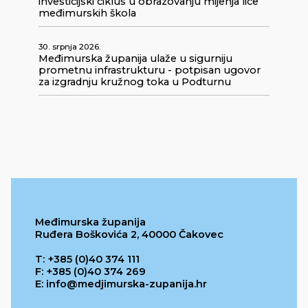
investicijski ciklus u obrazovanju mijenja lice
međimurskih škola
30. srpnja 2026.
Međimurska županija ulaže u sigurniju
prometnu infrastrukturu - potpisan ugovor
za izgradnju kružnog toka u Podturnu
Međimurska županija
Ruđera Boškovića 2, 40000 Čakovec
T: +385 (0)40 374 111
F: +385 (0)40 374 269
E: info@medjimurska-zupanija.hr