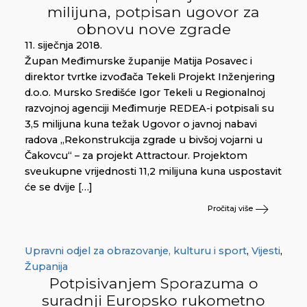
milijuna, potpisan ugovor za
obnovu nove zgrade
11. siječnja 2018.
Župan Međimurske županije Matija Posavec i
direktor tvrtke izvođača Tekeli Projekt Inženjering
d.o.o. Mursko Središće Igor Tekeli u Regionalnoj
razvojnoj agenciji Međimurje REDEA-i potpisali su
3,5 milijuna kuna težak Ugovor o javnoj nabavi
radova „Rekonstrukcija zgrade u bivšoj vojarni u
Čakovcu“ – za projekt Attractour. Projektom
sveukupne vrijednosti 11,2 milijuna kuna uspostavit
će se dvije […]
Pročitaj više
Upravni odjel za obrazovanje, kulturu i sport
,
Vijesti
,
Županija
Potpisivanjem Sporazuma o
suradnji Europsko rukometno