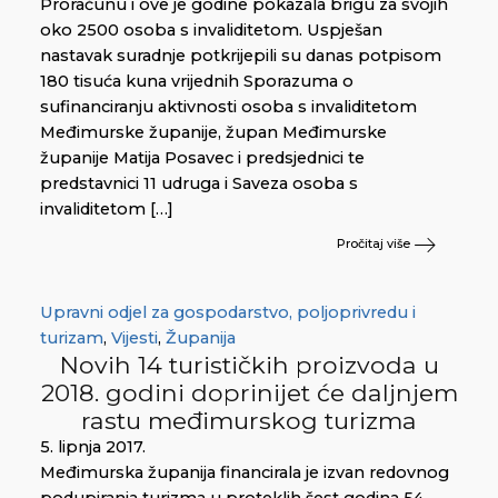
Proračunu i ove je godine pokazala brigu za svojih
oko 2500 osoba s invaliditetom. Uspješan
nastavak suradnje potkrijepili su danas potpisom
180 tisuća kuna vrijednih Sporazuma o
sufinanciranju aktivnosti osoba s invaliditetom
Međimurske županije, župan Međimurske
županije Matija Posavec i predsjednici te
predstavnici 11 udruga i Saveza osoba s
invaliditetom […]
Pročitaj više
Upravni odjel za gospodarstvo, poljoprivredu i
turizam
,
Vijesti
,
Županija
Novih 14 turističkih proizvoda u
2018. godini doprinijet će daljnjem
rastu međimurskog turizma
5. lipnja 2017.
Međimurska županija financirala je izvan redovnog
podupiranja turizma u proteklih šest godina 54