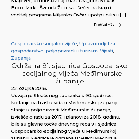
Kraljevec, Krunoslav Lajtman, Dragutin Novak
Buco, Mirko Švenda Žiga kao šećer na kraju i
voditelj programa Miljenko Ovčar upotpunili su […]
Pročitaj više
Gospodarsko socijalno vijeće
,
Upravni odjel za
gospodarstvo, poljoprivredu i turizam
,
Vijesti
,
Županija
Održana 91. sjednica Gospodarsko
– socijalnog vijeća Međimurske
županije
22. ožujka 2018.
Usvajanje Skraćenog zapisnika s 90. sjednice,
kretanje na tržištu rada u Međimurskoj županiji,
stanje u poljoprivredi Međimurske županije,
izvješće o radu za 2017. i planovi za 2018. godinu,
bile su glavne točke dnevnog reda 91. sjednice
Gospodarsko-socijalnog vijeća u Međimurskoj
županiji. Sjednica je održana u Velikoj vijećnici, a