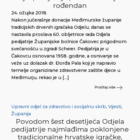
rođendan
24. ožujka 2018.
Nakon jučerašnje donacije Međimurske županije
tradicijskih drvenih igračaka Odjelu, danas se
nastavila proslava 60. obljetnice rada Odjela
pedijatrije Županijske bolnice Čakovec prigodnom
svečanošću u zgradi Scheier. Pedijatrija je u
Čakovcu osnovana 1958. godine, a osnivanje se
veže uz dolazak dr. Đorđa Pala koji je napravio
temelje organizirane zdravstvene zaštite djece u
Međimurju, rekao je u […]
Pročitaj više
Upravni odjel za zdravstvo i socijalnu skrb
,
Vijesti
,
Županija
Povodom šest desetljeća Odjela
pedijatrije najmlađima poklonjene
tradicionalne hrvatske igračke,