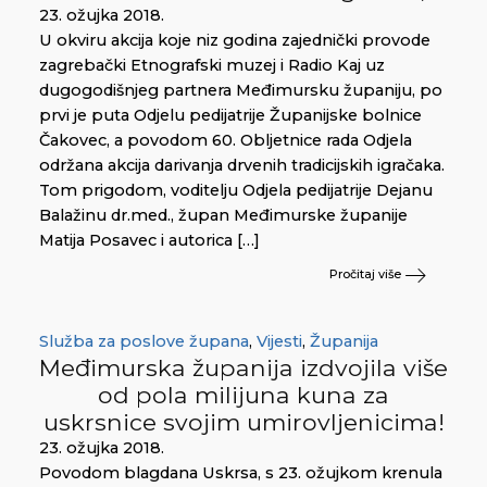
23. ožujka 2018.
U okviru akcija koje niz godina zajednički provode
zagrebački Etnografski muzej i Radio Kaj uz
dugogodišnjeg partnera Međimursku županiju, po
prvi je puta Odjelu pedijatrije Županijske bolnice
Čakovec, a povodom 60. Obljetnice rada Odjela
održana akcija darivanja drvenih tradicijskih igračaka.
Tom prigodom, voditelju Odjela pedijatrije Dejanu
Balažinu dr.med., župan Međimurske županije
Matija Posavec i autorica […]
Pročitaj više
Služba za poslove župana
,
Vijesti
,
Županija
Međimurska županija izdvojila više
od pola milijuna kuna za
uskrsnice svojim umirovljenicima!
23. ožujka 2018.
Povodom blagdana Uskrsa, s 23. ožujkom krenula