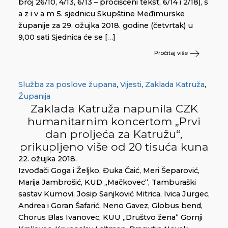
broj 26/10, 4/13, 6/13 – pročišćeni tekst, 6/14 i 2/18), s
a z i v a m 5. sjednicu Skupštine Međimurske
županije za 29. ožujka 2018. godine (četvrtak) u
9,00 sati Sjednica će se […]
Pročitaj više
Služba za poslove župana
,
Vijesti
,
Zaklada Katruža
,
Županija
Zaklada Katruža napunila CZK
humanitarnim koncertom „Prvi
dan proljeća za Katružu“,
prikupljeno više od 20 tisuća kuna
22. ožujka 2018.
Izvođači Goga i Željko, Đuka Čaić, Meri Šeparović,
Marija Jambrošić, KUD „Mačkovec“, Tamburaški
sastav Kumovi, Josip Sanjković Mitrica, Ivica Jurgec,
Andrea i Goran Šafarić, Neno Gavez, Globus bend,
Chorus Blas Ivanovec, KUU „Društvo žena“ Gornji