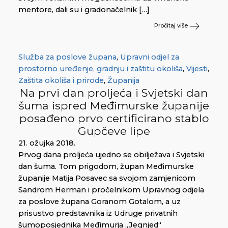
mentore, dali su i gradonačelnik […]
Pročitaj više
Služba za poslove župana
,
Upravni odjel za
prostorno uređenje, gradnju i zaštitu okoliša
,
Vijesti
,
Zaštita okoliša i prirode
,
Županija
Na prvi dan proljeća i Svjetski dan
šuma ispred Međimurske županije
posađeno prvo certificirano stablo
Gupčeve lipe
21. ožujka 2018.
Prvog dana proljeća ujedno se obilježava i Svjetski
dan šuma. Tom prigodom, župan Međimurske
županije Matija Posavec sa svojom zamjenicom
Sandrom Herman i pročelnikom Upravnog odjela
za poslove župana Goranom Gotalom, a uz
prisustvo predstavnika iz Udruge privatnih
šumoposjednika Međimurja „Jegnjed“