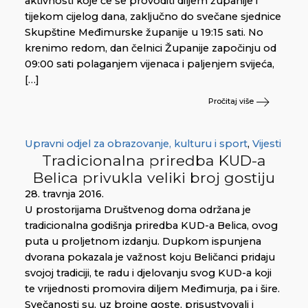
aktivnosti koje će se provoditi diljem županije i
tijekom cijelog dana, zaključno do svečane sjednice
Skupštine Međimurske županije u 19:15 sati. No
krenimo redom, dan čelnici Županije započinju od
09:00 sati polaganjem vijenaca i paljenjem svijeća,
[…]
Pročitaj više
Upravni odjel za obrazovanje, kulturu i sport
,
Vijesti
Tradicionalna priredba KUD-a
Belica privukla veliki broj gostiju
28. travnja 2016.
U prostorijama Društvenog doma održana je
tradicionalna godišnja priredba KUD-a Belica, ovog
puta u proljetnom izdanju. Dupkom ispunjena
dvorana pokazala je važnost koju Beličanci pridaju
svojoj tradiciji, te radu i djelovanju svog KUD-a koji
te vrijednosti promovira diljem Međimurja, pa i šire.
Svečanosti su, uz brojne goste, prisustvovali i