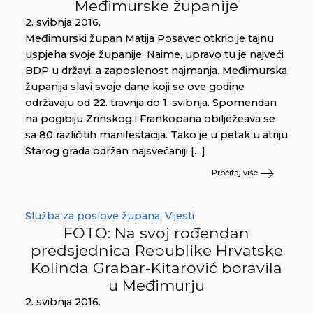
Međimurske županije
2. svibnja 2016.
Međimurski župan Matija Posavec otkrio je tajnu
uspjeha svoje županije. Naime, upravo tu je najveći
BDP u državi, a zaposlenost najmanja. Međimurska
županija slavi svoje dane koji se ove godine
održavaju od 22. travnja do 1. svibnja. Spomendan
na pogibiju Zrinskog i Frankopana obilježeava se
sa 80 različitih manifestacija. Tako je u petak u atriju
Starog grada održan najsvečaniji […]
Pročitaj više
Služba za poslove župana
,
Vijesti
FOTO: Na svoj rođendan
predsjednica Republike Hrvatske
Kolinda Grabar-Kitarović boravila
u Međimurju
2. svibnja 2016.