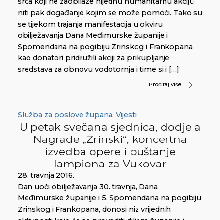
srca koji ne zaobilaze nijednu humanitarnu akciju
niti pak događanje kojim se može pomoći. Tako su
se tijekom trajanja manifestacija u okviru
obilježavanja Dana Međimurske županije i
Spomendana na pogibiju Zrinskog i Frankopana
kao donatori pridružili akciji za prikupljanje
sredstava za obnovu vodotornja i time si i […]
Pročitaj više
Služba za poslove župana
,
Vijesti
U petak svečana sjednica, dodjela
Nagrade „Zrinski“, koncertna
izvedba opere i puštanje
lampiona za Vukovar
28. travnja 2016.
Dan uoči obilježavanja 30. travnja, Dana
Međimurske županije i 5. Spomendana na pogibiju
Zrinskog i Frankopana, donosi niz vrijednih