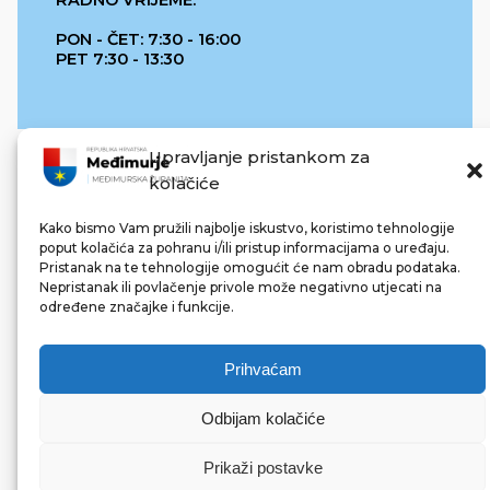
PON - ČET: 7:30 - 16:00
PET 7:30 - 13:30
Upravljanje pristankom za
kolačiće
Kako bismo Vam pružili najbolje iskustvo, koristimo tehnologije
poput kolačića za pohranu i/ili pristup informacijama o uređaju.
Pristanak na te tehnologije omogućit će nam obradu podataka.
REPUBLIKA HRVATSKA
Nepristanak ili povlačenje privole može negativno utjecati na
određene značajke i funkcije.
Prihvaćam
Odbijam kolačiće
© 2022 Međimurska županija. Sva prava pridržana.
Made with ❤ by bg & 3na3.
Prikaži postavke