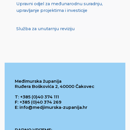
Upravni odjel za međunarodnu suradnju,
upravljanje projektima i investicije
Služba za unutarnju reviziju
Međimurska županija
Ruđera Boškovića 2, 40000 Čakovec
T: +385 (0)40 374 111
F: +385 (0)40 374 269
E: info@medjimurska-zupanija.hr
RADNO VRIJEME: