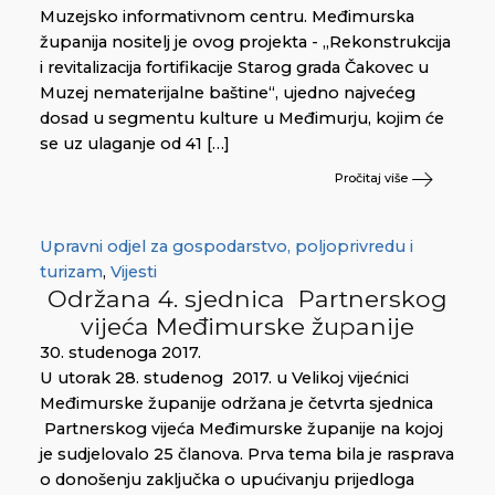
Muzejsko informativnom centru. Međimurska
županija nositelj je ovog projekta - „Rekonstrukcija
i revitalizacija fortifikacije Starog grada Čakovec u
Muzej nematerijalne baštine“, ujedno najvećeg
dosad u segmentu kulture u Međimurju, kojim će
se uz ulaganje od 41 […]
Pročitaj više
Upravni odjel za gospodarstvo, poljoprivredu i
turizam
,
Vijesti
Održana 4. sjednica Partnerskog
vijeća Međimurske županije
30. studenoga 2017.
U utorak 28. studenog 2017. u Velikoj vijećnici
Međimurske županije održana je četvrta sjednica
Partnerskog vijeća Međimurske županije na kojoj
je sudjelovalo 25 članova. Prva tema bila je rasprava
o donošenju zaključka o upućivanju prijedloga