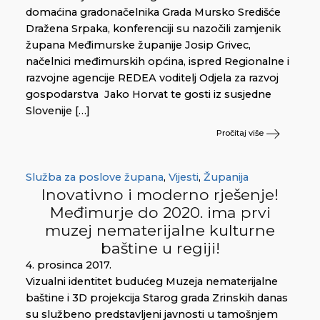
domaćina gradonačelnika Grada Mursko Središće
Dražena Srpaka, konferenciji su nazočili zamjenik
župana Međimurske županije Josip Grivec,
načelnici međimurskih općina, ispred Regionalne i
razvojne agencije REDEA voditelj Odjela za razvoj
gospodarstva Jako Horvat te gosti iz susjedne
Slovenije […]
Pročitaj više
Služba za poslove župana
,
Vijesti
,
Županija
Inovativno i moderno rješenje!
Međimurje do 2020. ima prvi
muzej nematerijalne kulturne
baštine u regiji!
4. prosinca 2017.
Vizualni identitet budućeg Muzeja nematerijalne
baštine i 3D projekcija Starog grada Zrinskih danas
su službeno predstavljeni javnosti u tamošnjem