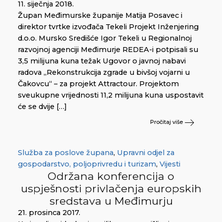
11. siječnja 2018.
Župan Međimurske županije Matija Posavec i
direktor tvrtke izvođača Tekeli Projekt Inženjering
d.o.o. Mursko Središće Igor Tekeli u Regionalnoj
razvojnoj agenciji Međimurje REDEA-i potpisali su
3,5 milijuna kuna težak Ugovor o javnoj nabavi
radova „Rekonstrukcija zgrade u bivšoj vojarni u
Čakovcu“ – za projekt Attractour. Projektom
sveukupne vrijednosti 11,2 milijuna kuna uspostavit
će se dvije […]
Pročitaj više
Služba za poslove župana
,
Upravni odjel za
gospodarstvo, poljoprivredu i turizam
,
Vijesti
Održana konferencija o
uspješnosti privlačenja europskih
sredstava u Međimurju
21. prosinca 2017.