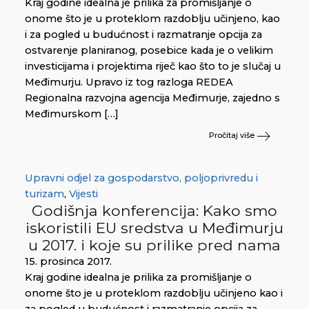
Kraj godine idealna je prilika za promišljanje o
onome što je u proteklom razdoblju učinjeno, kao
i za pogled u budućnost i razmatranje opcija za
ostvarenje planiranog, posebice kada je o velikim
investicijama i projektima riječ kao što to je slučaj u
Međimurju. Upravo iz tog razloga REDEA
Regionalna razvojna agencija Međimurje, zajedno s
Međimurskom […]
Pročitaj više
Upravni odjel za gospodarstvo, poljoprivredu i
turizam
,
Vijesti
Godišnja konferencija: Kako smo
iskoristili EU sredstva u Međimurju
u 2017. i koje su prilike pred nama
15. prosinca 2017.
Kraj godine idealna je prilika za promišljanje o
onome što je u proteklom razdoblju učinjeno kao i
za pogled u budućnost i razmatranje opcija za