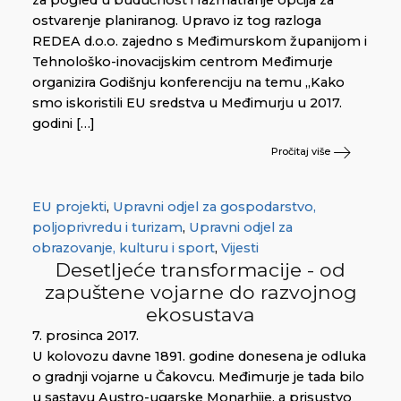
ostvarenje planiranog. Upravo iz tog razloga
REDEA d.o.o. zajedno s Međimurskom županijom i
Tehnološko-inovacijskim centrom Međimurje
organizira Godišnju konferenciju na temu „Kako
smo iskoristili EU sredstva u Međimurju u 2017.
godini […]
Pročitaj više
EU projekti
,
Upravni odjel za gospodarstvo,
poljoprivredu i turizam
,
Upravni odjel za
obrazovanje, kulturu i sport
,
Vijesti
Desetljeće transformacije - od
zapuštene vojarne do razvojnog
ekosustava
7. prosinca 2017.
U kolovozu davne 1891. godine donesena je odluka
o gradnji vojarne u Čakovcu. Međimurje je tada bilo
u sastavu Austro-ugarske Monarhije, a prisustvo