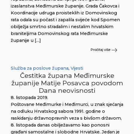
izaslanstva Međimurske županije, Grada Čakovca i
Koordinacije udruga proisteklih iz Domovinskog
rata odala su počast i zapalila svijeće kod Spomen
obilježja smrtno stradalim i nestalim hrvatskim
braniteljima Domovinskog rata Međimurske
županije u […]
Pročitaj više
Služba za poslove župana
,
Vijesti
Čestitka župana Međimurske
županije Matije Posavca povodom
Dana neovisnosti
8. listopada 2019.
Poštovane Međimurke i Međimurci, u znak sjećanja
na odluku Hrvatskog sabora 1991. godine o
raskidanju državnopravnih veza s bivšom državom,
8. listopada danas obilježavamo kao ponosni
građani samostalne i slobodne Hrvatske. Jedan je