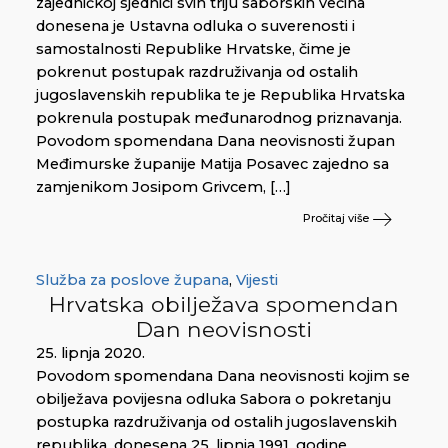
zajedničkoj sjednici svih triju saborskih većina
donesena je Ustavna odluka o suverenosti i
samostalnosti Republike Hrvatske, čime je
pokrenut postupak razdruživanja od ostalih
jugoslavenskih republika te je Republika Hrvatska
pokrenula postupak međunarodnog priznavanja.
Povodom spomendana Dana neovisnosti župan
Međimurske županije Matija Posavec zajedno sa
zamjenikom Josipom Grivcem, […]
Pročitaj više
Služba za poslove župana
,
Vijesti
Hrvatska obilježava spomendan
Dan neovisnosti
25. lipnja 2020.
Povodom spomendana Dana neovisnosti kojim se
obilježava povijesna odluka Sabora o pokretanju
postupka razdruživanja od ostalih jugoslavenskih
republika, donesena 25. lipnja 1991. godine,