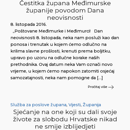
Čestitka župana Međimurske
županije povodom Dana
neovisnosti
8. listopada 2016.
„Poštovane Međimurke i Međimurci! Dan
neovisnosti 8. listopada, neka nam posluži kao dan
ponosa i trenutak u kojem ćemo odlučno na
krilima slavne prošlosti, krenuti prema boljitku,
upravo po uzoru na odlučne korake naših
prethodnika. Ovaj datum neka Vam označi novo
vrijeme, u kojem ćemo napokon zatomiti osjećaj
samozatajnosti, neka nam pomogne da […]
Pročitaj više
Služba za poslove župana
,
Vijesti
,
Županija
Sjećanje na one koji su dali svoje
živote za slobodu Hrvatske nikad
ne smije izblijedjeti