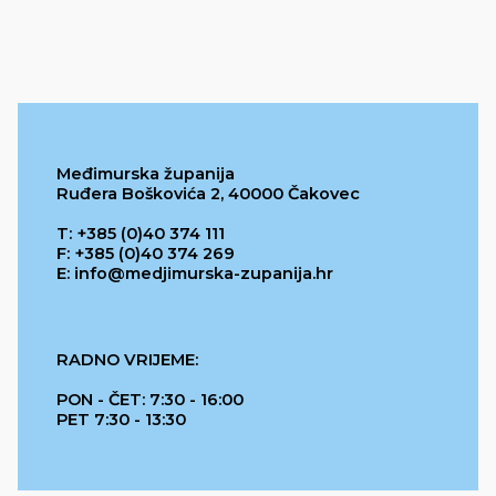
Međimurska županija
Ruđera Boškovića 2, 40000 Čakovec
T: +385 (0)40 374 111
F: +385 (0)40 374 269
E: info@medjimurska-zupanija.hr
RADNO VRIJEME:
PON - ČET: 7:30 - 16:00
PET 7:30 - 13:30