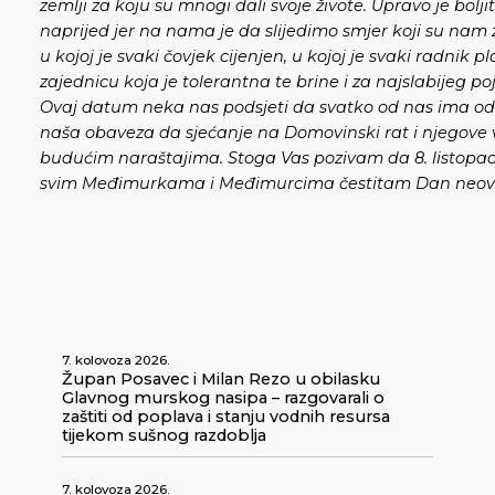
zemlji za koju su mnogi dali svoje živote. Upravo je bol
naprijed jer na nama je da slijedimo smjer koji su nam 
u kojoj je svaki čovjek cijenjen, u kojoj je svaki radnik 
zajednicu koja je tolerantna te brine i za najslabijeg po
Ovaj datum neka nas podsjeti da svatko od nas ima odg
naša obaveza da sjećanje na Domovinski rat i njegove 
budućim naraštajima. Stoga Vas pozivam da 8. listopad
svim Međimurkama i Međimurcima čestitam Dan neovi
7. kolovoza 2026.
Župan Posavec i Milan Rezo u obilasku
Glavnog murskog nasipa – razgovarali o
zaštiti od poplava i stanju vodnih resursa
tijekom sušnog razdoblja
7. kolovoza 2026.