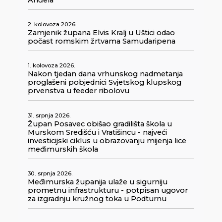
2. kolovoza 2026.
Zamjenik župana Elvis Kralj u Uštici odao
počast romskim žrtvama Samudaripena
1. kolovoza 2026.
Nakon tjedan dana vrhunskog nadmetanja
proglašeni pobjednici Svjetskog klupskog
prvenstva u feeder ribolovu
31. srpnja 2026.
Župan Posavec obišao gradilišta škola u
Murskom Središću i Vratišincu - najveći
investicijski ciklus u obrazovanju mijenja lice
međimurskih škola
30. srpnja 2026.
Međimurska županija ulaže u sigurniju
prometnu infrastrukturu - potpisan ugovor
za izgradnju kružnog toka u Podturnu