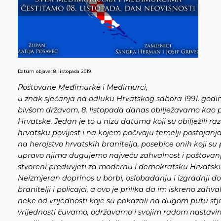
Datum objave:
8. listopada 2019.
Poštovane Međimurke i Međimurci,
u znak sjećanja na odluku Hrvatskog sabora 1991. godi
bivšom državom, 8. listopada danas obilježavamo kao 
Hrvatske. Jedan je to u nizu datuma koji su obilježili r
hrvatsku povijest i na kojem počivaju temelji postojan
na herojstvo hrvatskih branitelja, posebice onih koji su 
upravo njima dugujemo najveću zahvalnost i poštovanje
stvoreni preduvjeti za modernu i demokratsku Hrvatsk
Neizmjeran doprinos u borbi, oslobađanju i izgradnji d
branitelji i policajci, a ovo je prilika da im iskreno zah
neke od vrijednosti koje su pokazali na dugom putu stj
vrijednosti čuvamo, održavamo i svojim radom nastavi