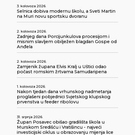
3. kolovoza 2026.
Selnica dobiva modernu školu, a Sveti Martin
na Muri novu sportsku dvoranu
2. kolovoza 2026.
Zadnjeg dana Porcijunkulova procesijom i
misnim slavljem obilježen blagdan Gospe od
Anđela
2. kolovoza 2026.
Zamjenik župana Elvis Kralj u Uštici odao
počast romskim žrtvama Samudaripena
1. kolovoza 2026.
Nakon tjedan dana vrhunskog nadmetanja
proglašeni pobjednici Svjetskog klupskog
prvenstva u feeder ribolovu
31. srpnja 2026.
Župan Posavec obišao gradilišta škola u
Murskom Središću i Vratišincu - najveći
investicijski ciklus u obrazovanju mijenja lice