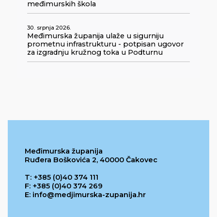
međimurskih škola
30. srpnja 2026.
Međimurska županija ulaže u sigurniju
prometnu infrastrukturu - potpisan ugovor
za izgradnju kružnog toka u Podturnu
Međimurska županija
Ruđera Boškovića 2, 40000 Čakovec
T: +385 (0)40 374 111
F: +385 (0)40 374 269
E: info@medjimurska-zupanija.hr