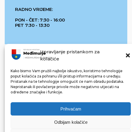
RADNO VRIJEME:
PON - ČET: 7:30 - 16:00
PET 7:30 - 13:30
Upravljanje pristankom za
kolačiće
Kako bismo Vam pružili najbolje iskustvo, koristimo tehnologije
poput kolačića za pohranu i/ili pristup informacijama o uređaju.
Pristanak na te tehnologije omogućit će nam obradu podataka.
REPUBLIKA HRVATSKA
Nepristanak ili povlačenje privole može negativno utjecati na
određene značajke i funkcije.
Prihvaćam
Odbijam kolačiće
© 2022 Međimurska županija. Sva prava pridržana.
Made with ❤ by bg & 3na3.