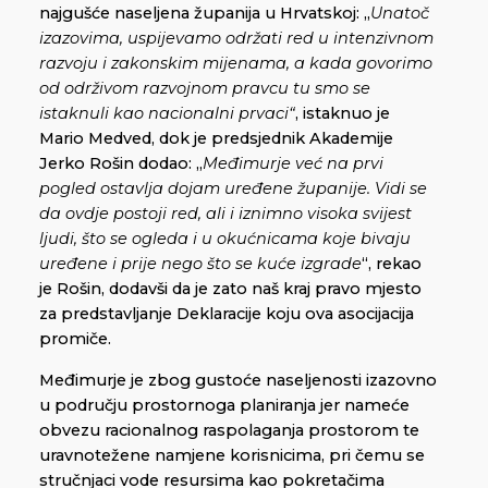
najgušće naseljena županija u Hrvatskoj: „
Unatoč
izazovima, uspijevamo održati red u intenzivnom
razvoju i zakonskim mijenama, a kada govorimo
od održivom razvojnom pravcu tu smo se
istaknuli kao nacionalni prvaci“
, istaknuo je
Mario Medved, dok je predsjednik Akademije
Jerko Rošin dodao: „
Međimurje već na prvi
pogled ostavlja dojam uređene županije. Vidi se
da ovdje postoji red, ali i iznimno visoka svijest
ljudi, što se ogleda i u okućnicama koje bivaju
uređene i prije nego što se kuće izgrade
“, rekao
je Rošin, dodavši da je zato naš kraj pravo mjesto
za predstavljanje Deklaracije koju ova asocijacija
promiče.
Međimurje je zbog gustoće naseljenosti izazovno
u području prostornoga planiranja jer nameće
obvezu racionalnog raspolaganja prostorom te
uravnotežene namjene korisnicima, pri čemu se
stručnjaci vode resursima kao pokretačima