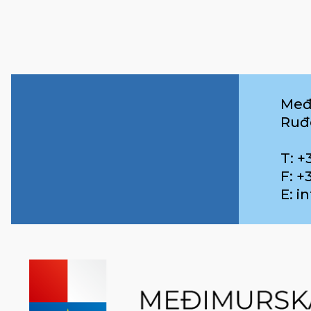
Međ
Ruđ
T: +
F: +
E: 