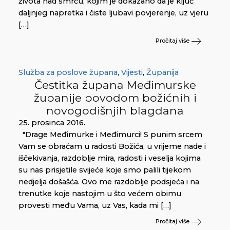
života nad smrću, kojim je dokazano da je ključ
daljnjeg napretka i čiste ljubavi povjerenje, uz vjeru
[…]
Pročitaj više
Služba za poslove župana
,
Vijesti
,
Županija
Čestitka župana Međimurske
županije povodom božićnih i
novogodišnjih blagdana
25. prosinca 2016.
"Drage Međimurke i Međimurci! S punim srcem
Vam se obraćam u radosti Božića, u vrijeme nade i
iščekivanja, razdoblje mira, radosti i veselja kojima
su nas prisjetile svijeće koje smo palili tijekom
nedjelja došašća. Ovo me razdoblje podsjeća i na
trenutke koje nastojim u što većem obimu
provesti među Vama, uz Vas, kada mi […]
Pročitaj više