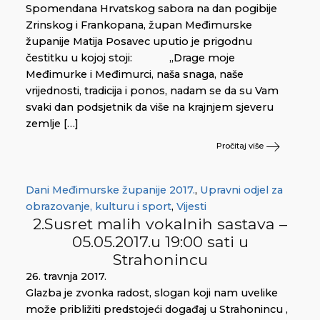
Spomendana Hrvatskog sabora na dan pogibije
Zrinskog i Frankopana, župan Međimurske
županije Matija Posavec uputio je prigodnu
čestitku u kojoj stoji: „Drage moje
Međimurke i Međimurci, naša snaga, naše
vrijednosti, tradicija i ponos, nadam se da su Vam
svaki dan podsjetnik da više na krajnjem sjeveru
zemlje […]
Pročitaj više
Dani Međimurske županije 2017.
,
Upravni odjel za
obrazovanje, kulturu i sport
,
Vijesti
2.Susret malih vokalnih sastava –
05.05.2017.u 19:00 sati u
Strahonincu
26. travnja 2017.
Glazba je zvonka radost, slogan koji nam uvelike
može približiti predstojeći događaj u Strahonincu ,