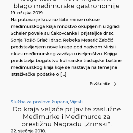
blago međimurske gastronomije
19. ožujka 2019.
Na putovanje kroz različite mirise i okuse
međimurskoga kraja mnoštvo okupljenih u zgradi
Scheier povele su Čakovčanke i prijateljice dr.sc.
Sonja Tošić-Grlač i dr.sc. Rebeka Mesarić Žabčić
predstavljanjem nove knjige pod nazivom Mirisi i
okusi međimurskog zavičaja u iseljeništvu. Knjiga
predstavlja bogatstvo kulinarske tradicijske baštine
međimurskog kraja koje se nastavlja na temeljne
istraživačke podatke o […]
Pročitaj više
Služba za poslove župana
,
Vijesti
Do kraja veljače prijavite zaslužne
Međimurke i Međimurce za
prestižnu Nagradu „Zrinski“!
22. siječnja 2018.