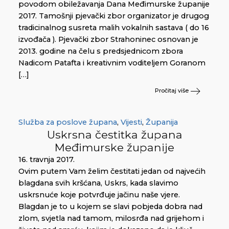
povodom obiležavanja Dana Međimurske županije
2017. Tamošnji pjevački zbor organizator je drugog
tradicinalnog susreta malih vokalnih sastava ( do 16
izvođača ). Pjevački zbor Strahoninec osnovan je
2013. godine na čelu s predsjednicom zbora
Nadicom Patafta i kreativnim voditeljem Goranom
[…]
Pročitaj više
Služba za poslove župana
,
Vijesti
,
Županija
Uskrsna čestitka župana
Međimurske županije
16. travnja 2017.
Ovim putem Vam želim čestitati jedan od najvećih
blagdana svih kršćana, Uskrs, kada slavimo
uskrsnuće koje potvrđuje jačinu naše vjere.
Blagdan je to u kojem se slavi pobjeda dobra nad
zlom, svjetla nad tamom, milosrđa nad grijehom i