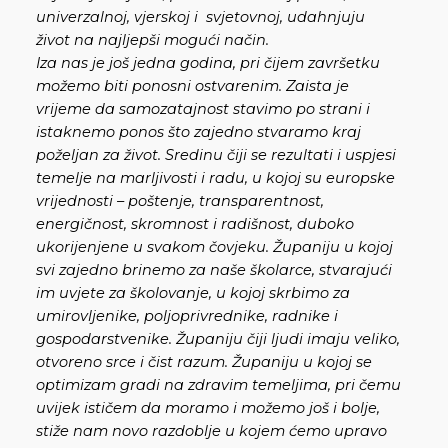
univerzalnoj, vjerskoj i svjetovnoj, udahnjuju
život na najljepši mogući način.
Iza nas je još jedna godina, pri čijem završetku
možemo biti ponosni ostvarenim. Zaista je
vrijeme da samozatajnost stavimo po strani i
istaknemo ponos što zajedno stvaramo kraj
poželjan za život. Sredinu čiji se rezultati i uspjesi
temelje na marljivosti i radu, u kojoj su europske
vrijednosti – poštenje, transparentnost,
energičnost, skromnost i radišnost, duboko
ukorijenjene u svakom čovjeku. Županiju u kojoj
svi zajedno brinemo za naše školarce, stvarajući
im uvjete za školovanje, u kojoj skrbimo za
umirovljenike, poljoprivrednike, radnike i
gospodarstvenike. Županiju čiji ljudi imaju veliko,
otvoreno srce i čist razum. Županiju u kojoj se
optimizam gradi na zdravim temeljima, pri čemu
uvijek ističem da moramo i možemo još i bolje,
stiže nam novo razdoblje u kojem ćemo upravo