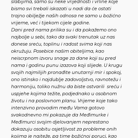
slabijima, samo su neke vrijednosti i vrline koje
bismo svi trebali iskazati u nadi da će ostati
trajno obilježje naših odnosa ne samo u božićno
vrijeme, već i tijekom cijele godine.
Dani pred nama prilika su i da pokažemo ono
najbolje u sebi, tako da svaki trenutak uz nas
donese sreću, toplinu i radost svima koji nas
okružuju. Posebice našim obiteljima, kao
neiscrpnom izvoru snage za dane koji su pred
nama i godinu punu izazova koji slijede. U krugu
svojih najmilijih pronađite unutarnji mir i spokoj,
ono istinsko i najdublje zadovoljstvo, ravnotežu i
harmoniju, toliko nužnu da biste ostvarili sreću i
uspjehe kojima težite, podjednako u osobnom
životu i na poslovnom planu. Vrijeme koje tako
intenzivno provodim među Vama gotovo
svakodnevno mi pokazuje da Međimurke i
Međimurci svojim djelovanjem neprestano
dokazuju osobitu osjetljivost za probleme onih
kojima je najteže, pa time božićnoj poruci, kao