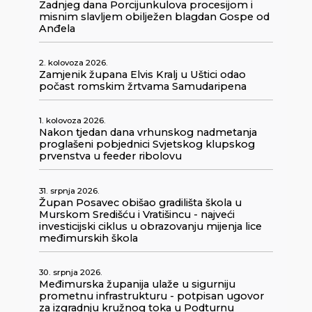
Zadnjeg dana Porcijunkulova procesijom i
misnim slavljem obilježen blagdan Gospe od
Anđela
2. kolovoza 2026.
Zamjenik župana Elvis Kralj u Uštici odao
počast romskim žrtvama Samudaripena
1. kolovoza 2026.
Nakon tjedan dana vrhunskog nadmetanja
proglašeni pobjednici Svjetskog klupskog
prvenstva u feeder ribolovu
31. srpnja 2026.
Župan Posavec obišao gradilišta škola u
Murskom Središću i Vratišincu - najveći
investicijski ciklus u obrazovanju mijenja lice
međimurskih škola
30. srpnja 2026.
Međimurska županija ulaže u sigurniju
prometnu infrastrukturu - potpisan ugovor
za izgradnju kružnog toka u Podturnu