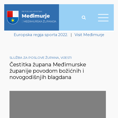
Europska regija sporta 2022.
|
Visit Međimurje
SLUŽBA ZA POSLOVE ŽUPANA
,
VIJESTI
Čestitka župana Međimurske
županije povodom božićnih i
novogodišnjih blagdana