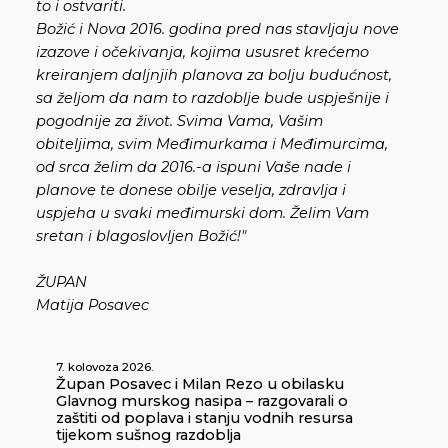
to i ostvariti.
Božić i Nova 2016. godina pred nas stavljaju nove
izazove i očekivanja, kojima ususret krećemo
kreiranjem daljnjih planova za bolju budućnost,
sa željom da nam to razdoblje bude uspješnije i
pogodnije za život. Svima Vama, Vašim
obiteljima, svim Međimurkama i Međimurcima,
od srca želim da 2016.-a ispuni Vaše nade i
planove te donese obilje veselja, zdravlja i
uspjeha u svaki međimurski dom. Želim Vam
sretan i blagoslovljen Božić!"
ŽUPAN
Matija Posavec
7. kolovoza 2026.
Župan Posavec i Milan Rezo u obilasku
Glavnog murskog nasipa – razgovarali o
zaštiti od poplava i stanju vodnih resursa
tijekom sušnog razdoblja