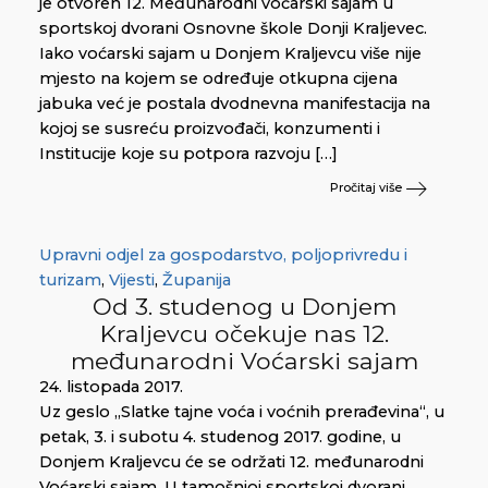
je otvoren 12. Međunarodni voćarski sajam u
sportskoj dvorani Osnovne škole Donji Kraljevec.
Iako voćarski sajam u Donjem Kraljevcu više nije
mjesto na kojem se određuje otkupna cijena
jabuka već je postala dvodnevna manifestacija na
kojoj se susreću proizvođači, konzumenti i
Institucije koje su potpora razvoju […]
Pročitaj više
Upravni odjel za gospodarstvo, poljoprivredu i
turizam
,
Vijesti
,
Županija
Od 3. studenog u Donjem
Kraljevcu očekuje nas 12.
međunarodni Voćarski sajam
24. listopada 2017.
Uz geslo „Slatke tajne voća i voćnih prerađevina“, u
petak, 3. i subotu 4. studenog 2017. godine, u
Donjem Kraljevcu će se održati 12. međunarodni
Voćarski sajam. U tamošnjoj sportskoj dvorani