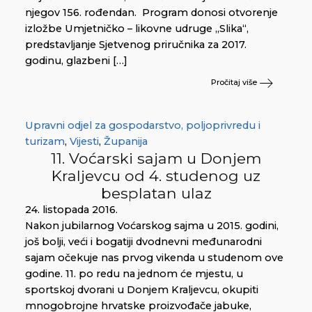
njegov 156. rođendan. Program donosi otvorenje
izložbe Umjetničko – likovne udruge „Slika“,
predstavljanje Sjetvenog priručnika za 2017.
godinu, glazbeni […]
Pročitaj više
Upravni odjel za gospodarstvo, poljoprivredu i
turizam
,
Vijesti
,
Županija
11. Voćarski sajam u Donjem
Kraljevcu od 4. studenog uz
besplatan ulaz
24. listopada 2016.
Nakon jubilarnog Voćarskog sajma u 2015. godini,
još bolji, veći i bogatiji dvodnevni međunarodni
sajam očekuje nas prvog vikenda u studenom ove
godine. 11. po redu na jednom će mjestu, u
sportskoj dvorani u Donjem Kraljevcu, okupiti
mnogobrojne hrvatske proizvođače jabuke,