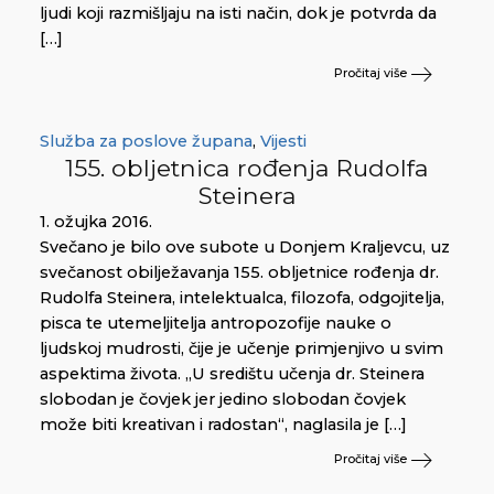
ljudi koji razmišljaju na isti način, dok je potvrda da
[…]
Pročitaj više
Služba za poslove župana
,
Vijesti
155. obljetnica rođenja Rudolfa
Steinera
1. ožujka 2016.
Svečano je bilo ove subote u Donjem Kraljevcu, uz
svečanost obilježavanja 155. obljetnice rođenja dr.
Rudolfa Steinera, intelektualca, filozofa, odgojitelja,
pisca te utemeljitelja antropozofije nauke o
ljudskoj mudrosti, čije je učenje primjenjivo u svim
aspektima života. „U središtu učenja dr. Steinera
slobodan je čovjek jer jedino slobodan čovjek
može biti kreativan i radostan“, naglasila je […]
Pročitaj više