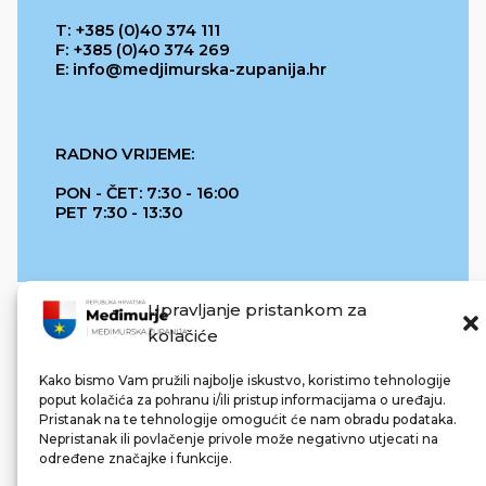
T: +385 (0)40 374 111
F: +385 (0)40 374 269
E: info@medjimurska-zupanija.hr
RADNO VRIJEME:
PON - ČET: 7:30 - 16:00
PET 7:30 - 13:30
Upravljanje pristankom za
kolačiće
Kako bismo Vam pružili najbolje iskustvo, koristimo tehnologije
poput kolačića za pohranu i/ili pristup informacijama o uređaju.
Pristanak na te tehnologije omogućit će nam obradu podataka.
REPUBLIKA HRVATSKA
Nepristanak ili povlačenje privole može negativno utjecati na
određene značajke i funkcije.