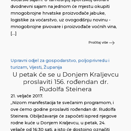
dvodnevni sajam na jednom će mjestu okupiti
mnogobrojne hrvatske proizvođače jabuke,
logistike za voćarstvo, uz ovogodišnju novinu -
mnogobrojne pivovare i proizvođače voćnih vina,
[…]
Pročitaj više
Upravni odjel za gospodarstvo, poljoprivredu i
turizam
,
Vijesti
,
Županija
U petak će se u Donjem Kraljevcu
proslaviti 156. rođendan dr.
Rudolfa Steinera
21. veljače 2017.
„Nizom manifestacija te svečanim programom, i
ove ćemo godine proslaviti rođendan dr. Rudolfa
Steinera. Obilježavanje će započeti ispred njegove
rodne kuće u Donjem Kraljevcu, u petak, 24.
veljače od 16:30 sati, a isto će dostojno označiti