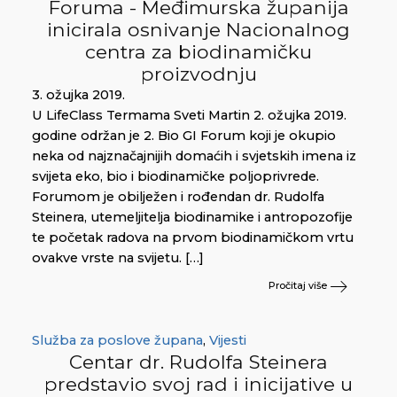
Foruma - Međimurska županija
inicirala osnivanje Nacionalnog
centra za biodinamičku
proizvodnju
3. ožujka 2019.
U LifeClass Termama Sveti Martin 2. ožujka 2019.
godine održan je 2. Bio GI Forum koji je okupio
neka od najznačajnijih domaćih i svjetskih imena iz
svijeta eko, bio i biodinamičke poljoprivrede.
Forumom je obilježen i rođendan dr. Rudolfa
Steinera, utemeljitelja biodinamike i antropozofije
te početak radova na prvom biodinamičkom vrtu
ovakve vrste na svijetu. […]
Pročitaj više
Služba za poslove župana
,
Vijesti
Centar dr. Rudolfa Steinera
predstavio svoj rad i inicijative u