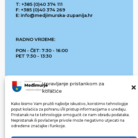
T: +385 (0)40 374 111
F: +385 (0)40 374 269
E: info@medjimurska-zupanija.hr
RADNO VRIJEME:
PON - ČET: 7:30 - 16:00
PET 7:30 - 13:30
Upravljanje pristankom za
kolačiće
Kako bismo Vam pružili najbolje iskustvo, koristimo tehnologije
poput kolačića za pohranu i/ili pristup informacijama o uređaju.
Pristanak na te tehnologije omogućit će nam obradu podataka.
REPUBLIKA HRVATSKA
Nepristanak ili povlačenje privole može negativno utjecati na
određene značajke i funkcije.