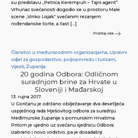
su predstavu „Petrica Kerempuh – Tajni agent”.
Vrhunac svečanosti dogodio se u prostoru Male
scene „Vinko Lisjak“ svečanim rezanjem
rođendanske torte, a čast […]
Pročitaj više
Članstvo u međunarodnim organizacijama
,
Upravni
odjel za gospodarstvo, poljoprivredu i turizam
,
Vijesti
,
Županija
20 godina Odbora: Odličnom
suradnjom brine za Hrvate u
Sloveniji i Mađarskoj
13. rujna 2017.
U Goričanu je održano obilježavanje dva desetljeća
uspješnog rada Mješovitog odbora za suradnju
Međimurske županije s pomurskim Hrvatima.
Pritom je ujedno uz svečanu sjednicu Odbora
izabrano i novo vodstvo, pa je dosadašnji