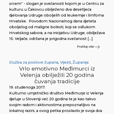
srcem“ - slogan je svečanosti kojom je u Centru za
kulturu u Čakovcu obilježeno dva desetljeća
djelovanja Udruge oboljelih od leukemije i limfoma
Hrvatske. Povodom Nacionalnog dana djeteta
oboljelog od maligne bolesti, koji se odlukom
Hrvatskog sabora, a na inicijativu Udruge, obilježava
15. Veljače, održana je prigodna svečanost […]
Pročitaj više
Služba za poslove župana
,
Vijesti
,
Županija
Vrlo emotivno Međimurci iz
Velenja obilježili 20 godina
čuvanja tradicije
19. studenoga 2017.
Kulturno umjetničko društvo Međimurje iz Velenja
djeluje u Sloveniji već 20 godina te je kao takvo
svojim radom i aktivnostima prepoznatljivo na
lokalnoj razini, a ovog petka proslavilo je svoja dva