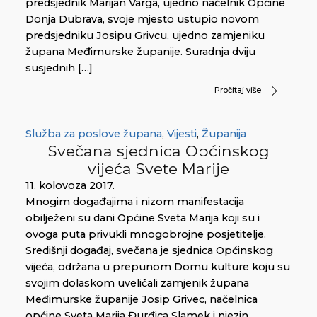
predsjednik Marijan Varga, ujedno načelnik Općine
Donja Dubrava, svoje mjesto ustupio novom
predsjedniku Josipu Grivcu, ujedno zamjeniku
župana Međimurske županije. Suradnja dviju
susjednih […]
Pročitaj više
Služba za poslove župana
,
Vijesti
,
Županija
Svečana sjednica Općinskog
vijeća Svete Marije
11. kolovoza 2017.
Mnogim događajima i nizom manifestacija
obilježeni su dani Općine Sveta Marija koji su i
ovoga puta privukli mnogobrojne posjetitelje.
Središnji događaj, svečana je sjednica Općinskog
vijeća, održana u prepunom Domu kulture koju su
svojim dolaskom uveličali zamjenik župana
Međimurske županije Josip Grivec, načelnica
općine Sveta Marija Đurđica Slamek i njezin