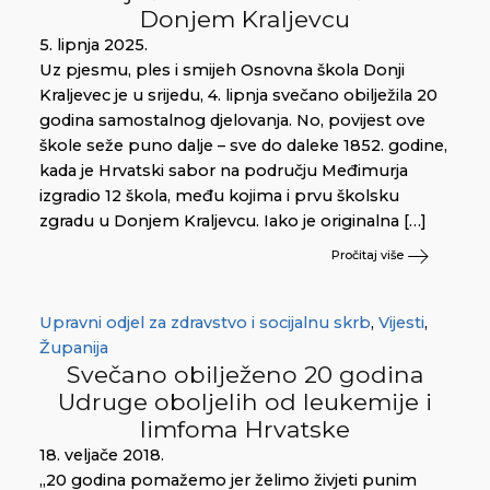
Donjem Kraljevcu
5. lipnja 2025.
Uz pjesmu, ples i smijeh Osnovna škola Donji
Kraljevec je u srijedu, 4. lipnja svečano obilježila 20
godina samostalnog djelovanja. No, povijest ove
škole seže puno dalje – sve do daleke 1852. godine,
kada je Hrvatski sabor na području Međimurja
izgradio 12 škola, među kojima i prvu školsku
zgradu u Donjem Kraljevcu. Iako je originalna […]
Pročitaj više
Upravni odjel za zdravstvo i socijalnu skrb
,
Vijesti
,
Županija
Svečano obilježeno 20 godina
Udruge oboljelih od leukemije i
limfoma Hrvatske
18. veljače 2018.
„20 godina pomažemo jer želimo živjeti punim