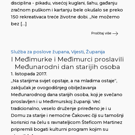
disciplina - pikadu, visećoj kuglani, šahu, gađanju
zračnom puškom i kartanju bele okušalo se preko
150 rekreativaca treće životne dobi. „Ne možemo
bez […]
Pročitaj više
Služba za poslove župana
,
Vijesti
,
Županija
I Međimurke i Međimurci proslavili
Međunarodni dan starijih osoba
1. listopada 2017.
„Na starijima svijet opstaje, a na mladima ostaje“,
zaključak je ovogodišnjeg obilježavanja
Međunarodnog dana starijih osoba, koji je svečano
proslavljen i u Međimurskoj županiji. Već
tradicionalno, veselo druženje priređeno je i u
Domu za starije i nemoćne Čakovec čiji su tamošnji
korisnici na čelu s ravnateljicom Šteficom Martinez
pripremili bogati kulturni program kojim su