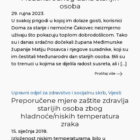
osoba
29. rujna 2023.
U svakoj prigodi u kojoj im dolaze gosti, korisnici
Doma za starije i nemoćne Čakovec neizmjerno
uživaju što pokazuju toplom dobrodošlicom. Tako
su i danas srdačno dočekali župana Međimurske
županije Matiju Posavca i njegove suradnike, koji su
im čestitali Međunarodni dan starijih osoba. Bili su
to trenuci u kojima se dijelila radost susreta, ali i […]
Pročitaj više
Upravni odjel za zdravstvo i socijalnu skrb
,
Vijesti
Preporučene mjere zaštite zdravlja
starijih osoba zbog
hladnoće/niskih temperatura
zraka
15. siječnja 2018.
Izloženost niskim temperaturama, bilo u