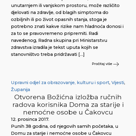
unutarnjem ili vanjskom prostoru, može različito
djelovati na zdravlje, od blagih simptoma do
ozbiljnih ili po život opasnih stanja, stoga je
potrebno znati kakve rizike nam hladnoća donosi i
za to se pravovremeno pripremiti. Radi
navedenog, Radna skupina pri Ministarstvu
zdravstva izradila je tekst uputa kojih se
stanovništvo treba pridržavati […]
Pročitaj više
Upravni odjel za obrazovanje, kulturu i sport
,
Vijesti
,
Županija
Otvorena Božićna izložba ručnih
radova korisnika Doma za starije i
nemoćne osobe u Čakovcu
12. prosinca 2017.
Punih 38 godina, od njegovih samih početaka, u
Domu za starije i nemoćne osobe u Čakovcu