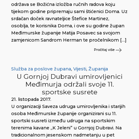
održava se Božićna izložba ručnih radova koju
tijekom godine pripremaju sami štićenici Doma. Uz
srdačan doček ravnateljice Štefice Martinez,
osoblja, te korisnika Doma, i ove su godine župan
Međimurske županije Matija Posavec sa svojom
zamjenicom Sandrom Herman te pročelnikom […]
Pročitaj više
Služba za poslove župana
,
Vijesti
,
Županija
U Gornjoj Dubravi umirovljenici
Međimurja održali svoje 11.
sportske susrete
21. listopada 2017.
U organizaciji Saveza udruga umirovljenika i starijih
osoba Međimurske županije organizirani su 11.
sportski susreti između udruga na sportskim
terenima kavane „K Jeleni” u Gornjoj Dubravi. Na
tradicionalnom jesenskom nadmetanju u pet