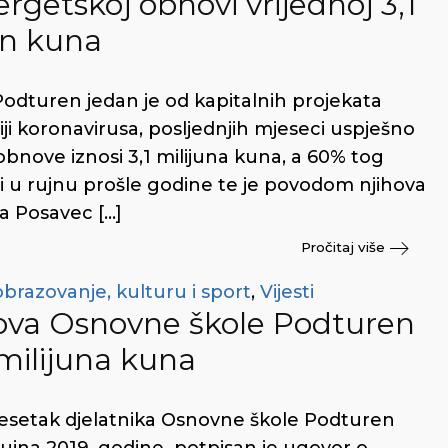
rgetskoj obnovi vrijednoj 3,1
un kuna
dturen jedan je od kapitalnih projekata
ji koronavirusa, posljednjih mjeseci uspješno
obnove iznosi 3,1 milijuna kuna, a 60% tog
li u rujnu prošle godine te je povodom njihova
a Posavec […]
Pročitaj više
obrazovanje, kulturu i sport
,
Vijesti
ova Osnovne škole Podturen
 milijuna kuna
desetak djelatnika Osnovne škole Podturen