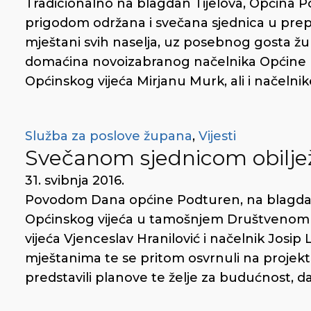
Tradicionalno na blagdan Tijelova, Općina Po
prigodom održana i svečana sjednica u prepu
mještani svih naselja, uz posebnog gosta ž
domaćina novoizabranog načelnika Općine P
Općinskog vijeća Mirjanu Murk, ali i načelnik
Služba za poslove župana
,
Vijesti
Svečanom sjednicom obilje
31. svibnja 2016.
Povodom Dana općine Podturen, na blagdan 
Općinskog vijeća u tamošnjem Društvenom 
vijeća Vjenceslav Hranilović i načelnik Josip
mještanima te se pritom osvrnuli na projekte
predstavili planove te želje za budućnost, dal