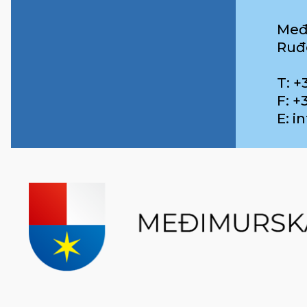
Međ
Ruđ
T: +
F: +
E: 