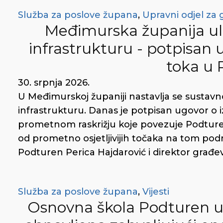
Služba za poslove župana
,
Upravni odjel za 
Međimurska županija ul
infrastrukturu - potpisan
toka u
30. srpnja 2026.
U Međimurskoj županiji nastavlja se sustavno
infrastrukturu. Danas je potpisan ugovor o
prometnom raskrižju koje povezuje Podturen, 
od prometno osjetljivijih točaka na tom pod
Podturen Perica Hajdarović i direktor građev
Služba za poslove župana
,
Vijesti
Osnovna škola Podturen u