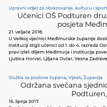
Upravni odjel za obrazovanje, kulturu i spor
Učenici OŠ Podturen druž
posjeta Međim
21. veljače 2018.
U Velikoj vijećnici Međimurske županije dosl
instituciji stigli učenici od 1. do 4. razreda
pravi izlet diljem Međimurja i institucija poveli
Ljubica Horvat, Ljiljana Ovčar, Vesna Zadrav
Služba za poslove župana
,
Vijesti
,
Županija
Održana svečana sjedn
Podturen,
16. lipnja 2017.