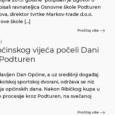
. rujna 2019. godine potpisan je ugovor o
pisali ravnateljica Osnovne škole Podturen
va, direktor tvrtke Markov-trade d.o.o.
ove škole […]
Pročitaj više
ti
inskog vijeća počeli Dani
 Podturen
avljen Dan Općine, a uz središnji događaj
olskoj sportskoj dvorani, održava se niz
anja općinskih dana. Nakon Ribičkog kupa u
ke procesije kroz Podturen, na svečanoj
Pročitaj više