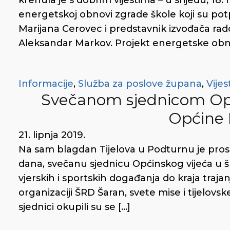
krenula je s dobrim vijestima – u srijedu, 18
energetskoj obnovi zgrade škole koji su pot
Marijana Cerovec i predstavnik izvođača rado
Aleksandar Markov. Projekt energetske obn
Informacije
,
Služba za poslove župana
,
Vijes
Svečanom sjednicom Opć
Općine
21. lipnja 2019.
Na sam blagdan Tijelova u Podturnu je prosl
dana, svečanu sjednicu Općinskog vijeća u šk
vjerskih i sportskih događanja do kraja traj
organizaciji ŠRD Šaran, svete mise i tijelovs
sjednici okupili su se […]