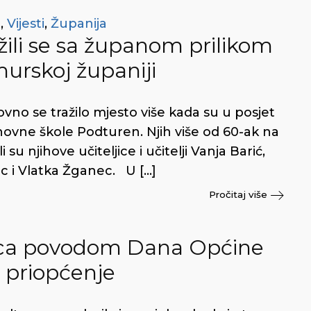
t
,
Vijesti
,
Županija
ili se sa županom prilikom
urskoj županiji
ovno se tražilo mjesto više kada su u posjet
 Osnovne škole Podturen. Njih više od 60-ak na
 su njihove učiteljice i učitelji Vanja Barić,
ec i Vlatka Žganec. U […]
Pročitaj više
ica povodom Dana Općine
 priopćenje