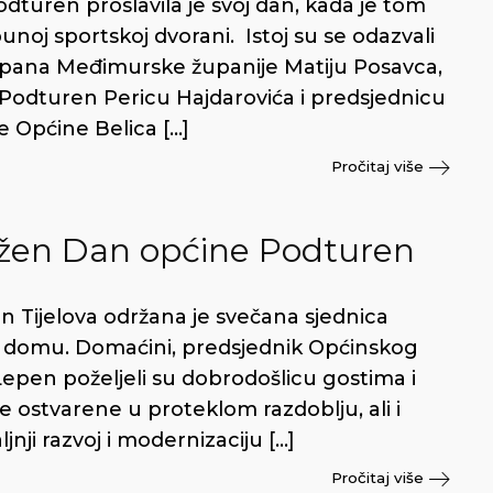
dturen proslavila je svoj dan, kada je tom
noj sportskoj dvorani. Istoj su se odazvali
upana Međimurske županije Matiju Posavca,
odturen Pericu Hajdarovića i predsjednicu
e Općine Belica […]
Pročitaj više
žen Dan općine Podturen
Tijelova održana je svečana sjednica
domu. Domaćini, predsjednik Općinskog
 Lepen poželjeli su dobrodošlicu gostima i
 ostvarene u proteklom razdoblju, ali i
jnji razvoj i modernizaciju […]
Pročitaj više