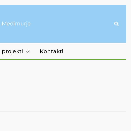
it Međimurje
 projekti
Kontakti