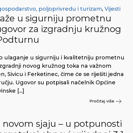
gospodarstvo, poljoprivredu i turizam
,
Vijesti
aže u sigurniju prometnu
 ugovor za izgradnju kružnog
 Podturnu
 ulaganje u sigurniju i kvalitetniju prometnu
 izgradnji novog kružnog toka na važnom
Sivicu i Ferketinec, čime će se riješiti jedna
ručju. Ugovor su potpisali načelnik Općine
inske […]
Pročitaj više
 novom sjaju – u potpunosti