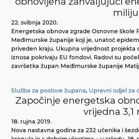
obnovljena zahvaljujući ene
milij
22. svibnja 2020.
Energetska obnova zgrade Osnovne škole Po
Međimurske županije koji je, unatoč epidemi
priveden kraju. Ukupna vrijednost projekta 
iznosa pokrivaju EU fondovi. Radovi su poče
završetka župan Međimurske županije Matij
Služba za poslove župana
,
Upravni odjel za 
Započinje energetska obn
vrijedna 3,1
18. rujna 2019.
Nova nastavna godina za 232 učenika i šez