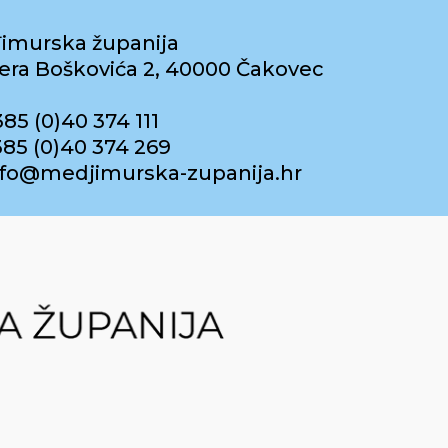
imurska županija
era Boškovića 2, 40000 Čakovec
385 (0)40 374 111
385 (0)40 374 269
info@medjimurska-zupanija.hr