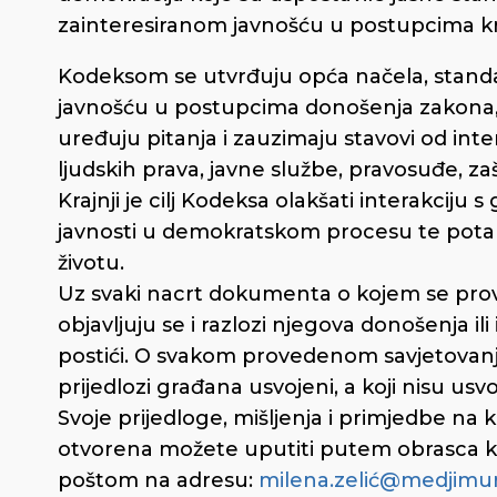
zainteresiranom javnošću u postupcima kre
Kodeksom se utvrđuju opća načela, standar
javnošću u postupcima donošenja zakona, dr
uređuju pitanja i zauzimaju stavovi od inte
ljudskih prava, javne službe, pravosuđe, zaš
Krajnji je cilj Kodeksa olakšati interakciju
javnosti u demokratskom procesu te potak
životu.
Uz svaki nacrt dokumenta o kojem se provo
objavljuju se i razlozi njegova donošenja ili
postići. O svakom provedenom savjetovanju ob
prijedlozi građana usvojeni, a koji nisu usvo
Svoje prijedloge, mišljenja i primjedbe na
otvorena možete uputiti putem obrasca ko
poštom na adresu:
milena.zelić@medjimur