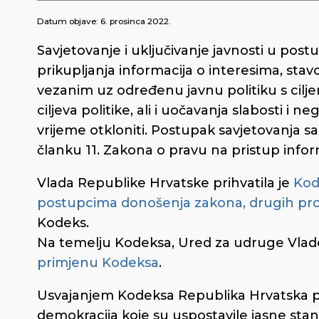
Datum objave:
6. prosinca 2022.
Savjetovanje i uključivanje javnosti u pos
prikupljanja informacija o interesima, stav
vezanim uz određenu javnu politiku s cilje
ciljeva politike, ali i uočavanja slabosti i 
vrijeme otkloniti. Postupak savjetovanja 
članku 11. Zakona o pravu na pristup inform
Vlada Republike Hrvatske prihvatila je
Kod
postupcima donošenja zakona, drugih prop
Kodeks.
Na temelju Kodeksa, Ured za udruge Vlade
primjenu Kodeksa
.
Usvajanjem Kodeksa Republika Hrvatska pr
demokracija koje su uspostavile jasne stand