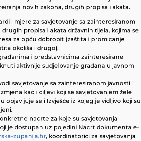
iranja novih zakona, drugih propisa i akata.
di i mjere za savjetovanje sa zainteresiranom
ugih propisa i akata državnih tijela, kojima se
resa za opću dobrobit (zaštita i promicanje
tita okoliša i drugo).
 s građanima i predstavnicima zainteresirane
nuti aktivnije sudjelovanje građana u javnom
di savjetovanje sa zainteresiranom javnosti
 izmjena kao i ciljevi koji se savjetovanjem žele
javljuje se i Izvješće iz kojeg je vidljivo koji su
jeni.
 konkretne nacrte za koje su savjetovanja
ji je dostupan uz pojedini Nacrt dokumenta e-
ska-zupanija.hr
, koordinatorici za savjetovanja