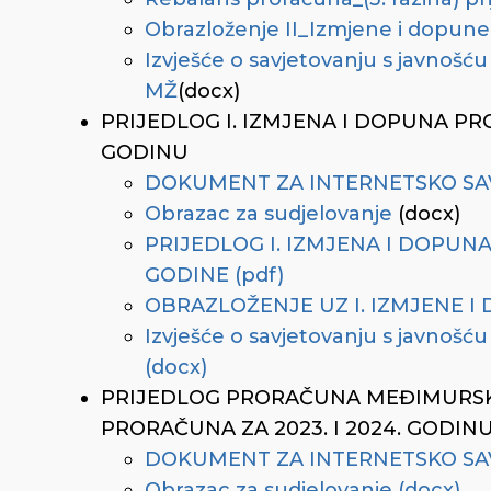
Obrazloženje II_Izmjene i dopune
Izvješće o savjetovanju s javnošću
MŽ
(docx)
PRIJEDLOG I. IZMJENA I DOPUNA P
GODINU
DOKUMENT ZA INTERNETSKO SA
Obrazac za sudjelovanje
(docx)
PRIJEDLOG I. IZMJENA I DOPUN
GODINE (pdf)
OBRAZLOŽENJE UZ I. IZMJENE I
Izvješće o savjetovanju s javnošć
(docx)
PRIJEDLOG PRORAČUNA MEĐIMURSKE 
PRORAČUNA ZA 2023. I 2024. GODIN
DOKUMENT ZA INTERNETSKO SAV
Obrazac za sudjelovanje (docx)