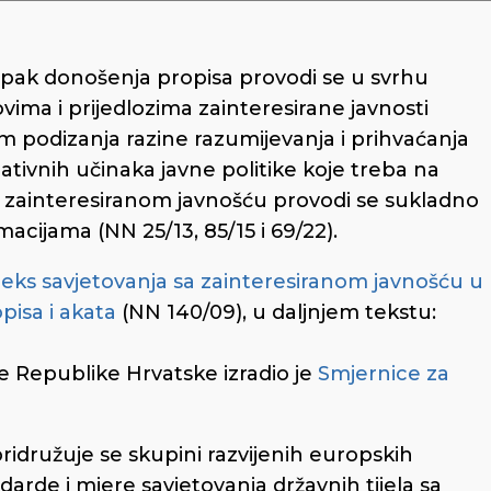
tupak donošenja propisa provodi se u svrhu
ovima i prijedlozima zainteresirane javnosti
m podizanja razine razumijevanja i prihvaćanja
negativnih učinaka javne politike koje treba na
sa zainteresiranom javnošću provodi se sukladno
acijama (NN 25/13, 85/15 i 69/22).
eks savjetovanja sa zainteresiranom javnošću u
isa i akata
(NN 140/09), u daljnjem tekstu:
 Republike Hrvatske izradio je
Smjernice za
idružuje se skupini razvijenih europskih
arde i mjere savjetovanja državnih tijela sa