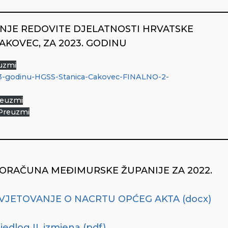
NJE REDOVITE DJELATNOSTI HRVATSKE
AKOVEC, ZA 2023. GODINU
uzmi
023-godinu-HGSS-Stanica-Cakovec-FINALNO-2-
euzmi
Preuzmi
PRORAČUNA MEĐIMURSKE ŽUPANIJE ZA 2022.
JETOVANJE O NACRTU OPĆEG AKTA (docx)
jedlog II. izmjena (pdf)