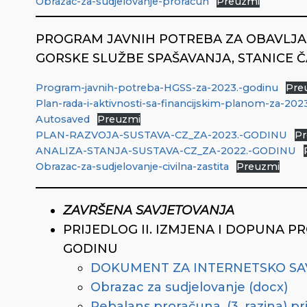
Obrazac-za-sudjelovanje-proracun
Preuzmi
PROGRAM JAVNIH POTREBA ZA OBAVLJA
GORSKE SLUŽBE SPAŠAVANJA, STANICE Č
Program-javnih-potreba-HGSS-za-2023.-godinu
Pre
Plan-rada-i-aktivnosti-sa-financijskim-planom-za-2
Autosaved
Preuzmi
PLAN-RAZVOJA-SUSTAVA-CZ_ZA-2023.-GODINU
Pr
ANALIZA-STANJA-SUSTAVA-CZ_ZA-2022.-GODINU
Obrazac-za-sudjelovanje-civilna-zastita
Preuzmi
ZAVRŠENA SAVJETOVANJA
PRIJEDLOG II. IZMJENA I DOPUNA 
GODINU
DOKUMENT ZA INTERNETSKO SAV
Obrazac za sudjelovanje (docx)
Rebalans proračuna_(3. razina) pri