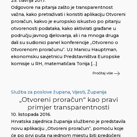
25. travnja 2017.
Odgovore na pitanja zašto je transparentnost
važna, kako pretraživati i koristiti aplikaciju Otvoreni
proračun, kakvo je europsko iskustvo po pitanju
otvorenosti podataka, kako aktivirati građane u
području javnog djelovanja, ali i na mnoga druga
dali su sudionici panel konferencije „Otvoreno o
Otvorenom proračunu“. Uz Manicu Hauptman,
ekonomsku savjetnicu Predstavništva Europske
komisije u RH, matematičara Tonija […]
Pročitaj više
Služba za poslove župana
,
Vijesti
,
Županija
„Otvoreni proračun“ kao pravi
primjer transparentnosti
10. listopada 2016.
Hrvatska zajednica županija službeno je predstavila
novu aplikaciju „Otvoreni proračun“, pomoću koje
će po prvi puta na jednom mjestu biti predočeni