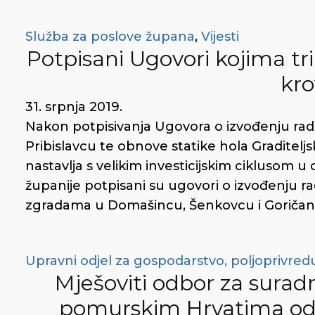
Služba za poslove župana
,
Vijesti
Potpisani Ugovori kojima tr
kro
31. srpnja 2019.
Nakon potpisivanja Ugovora o izvođenju ra
Pribislavcu te obnove statike hola Graditel
nastavlja s velikim investicijskim ciklusom 
županije potpisani su ugovori o izvođenju ra
zgradama u Domašincu, Šenkovcu i Goričanu
Upravni odjel za gospodarstvo, poljoprivredu
Mješoviti odbor za sura
pomurskim Hrvatima odr