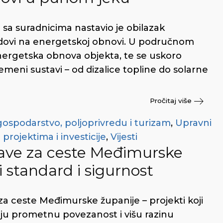
a suradnicima nastavio je obilazak
adovi na energetskoj obnovi. U područnom
nergetska obnova objekta, te se uskoro
emeni sustavi – od dizalice topline do solarne
Pročitaj više
gospodarstvo, poljoprivredu i turizam
,
Upravni
rojektima i investicije
,
Vijesti
rave za ceste Međimurske
i standard i sigurnost
za ceste Međimurske županije – projekti koji
niju prometnu povezanost i višu razinu