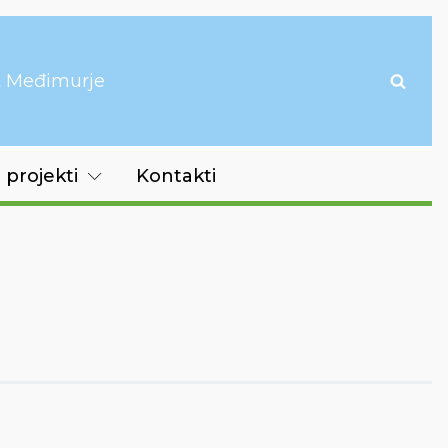
it Međimurje
 projekti
Kontakti