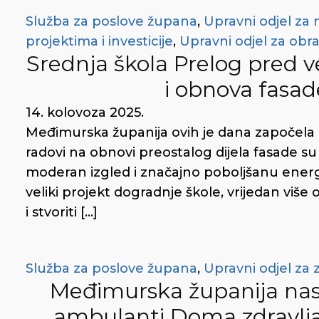
Služba za poslove župana
,
Upravni odjel za
projektima i investicije
,
Upravni odjel za obra
Srednja škola Prelog pred 
i obnova fasad
14. kolovoza 2025.
Međimurska županija ovih je dana započela 
radovi na obnovi preostalog dijela fasade su u
moderan izgled i značajno poboljšanu energet
veliki projekt dogradnje škole, vrijedan više o
i stvoriti […]
Služba za poslove župana
,
Upravni odjel za z
Međimurska županija nas
ambulanti Doma zdravlja