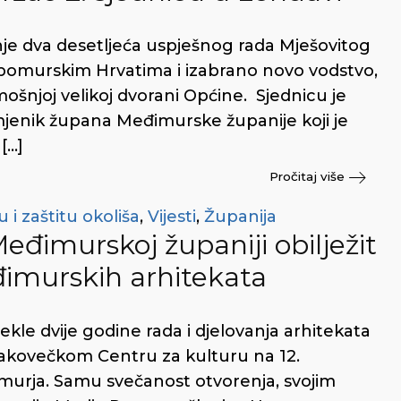
nje dva desetljeća uspješnog rada Mješovitog
pomurskim Hrvatima i izabrano novo vodstvo,
mošnjoj velikoj dvorani Općine. Sjednicu je
mjenik župana Međimurske županije koji je
[…]
Pročitaj više
 i zaštitu okoliša
,
Vijesti
,
Županija
Međimurskoj županiji obilježit
đimurskih arhitekata
otekle dvije godine rada i djelovanja arhitekata
čakovečkom Centru za kulturu na 12.
imurja. Samu svečanost otvorenja, svojim