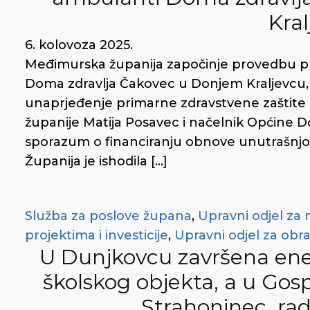
Kra
6. kolovoza 2025.
Međimurska županija započinje provedbu p
Doma zdravlja Čakovec u Donjem Kraljevcu,
unaprjeđenje primarne zdravstvene zaštit
županije Matija Posavec i načelnik Općine Do
sporazum o financiranju obnove unutrašnjo
Županija je ishodila […]
Služba za poslove župana
,
Upravni odjel za
projektima i investicije
,
Upravni odjel za obra
U Dunjkovcu završena en
školskog objekta, a u Gos
Strahoninec ra