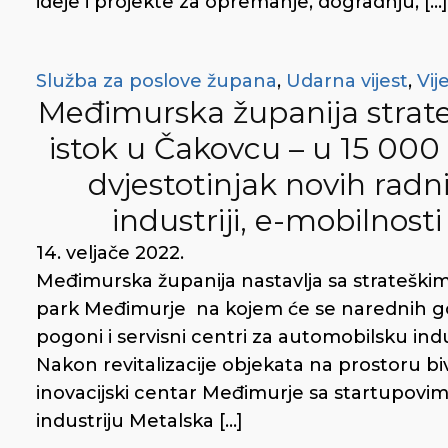
ideje i projekte za opremanje, dogradnju, […]
Služba za poslove župana
,
Udarna vijest
,
Vije
Međimurska županija strate
istok u Čakovcu – u 15 000
dvjestotinjak novih rad
industriji, e-mobilnost
14. veljače 2022.
Međimurska županija nastavlja sa strateški
park Međimurje na kojem će se narednih godi
pogoni i servisni centri za automobilsku indu
Nakon revitalizacije objekata na prostoru b
inovacijski centar Međimurje sa startupovim
industriju Metalska […]