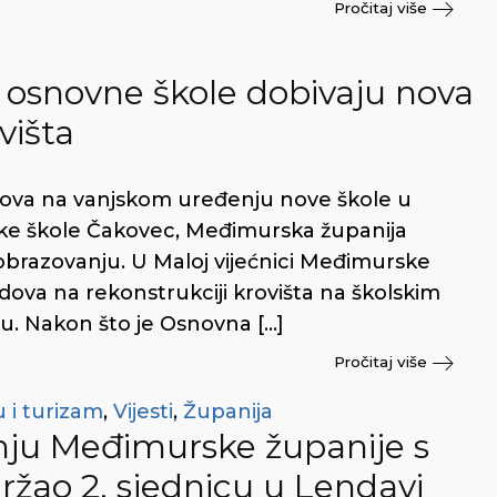
Pročitaj više
i osnovne škole dobivaju nova
višta
dova na vanjskom uređenju nove škole u
jske škole Čakovec, Međimurska županija
u obrazovanju. U Maloj vijećnici Međimurske
dova na rekonstrukciji krovišta na školskim
. Nakon što je Osnovna […]
Pročitaj više
 i turizam
,
Vijesti
,
Županija
dnju Međimurske županije s
žao 2. sjednicu u Lendavi