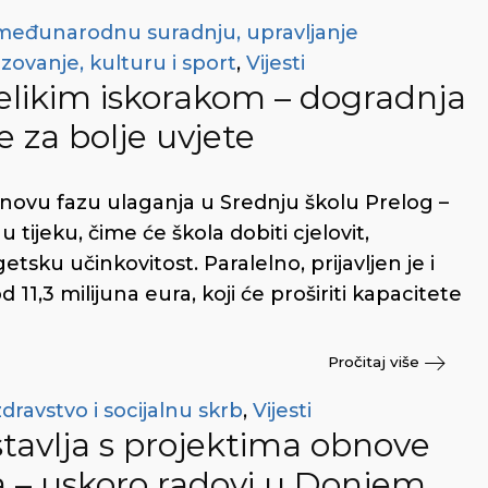
 međunarodnu suradnju, upravljanje
zovanje, kulturu i sport
,
Vijesti
velikim iskorakom – dogradnja
e za bolje uvjete
novu fazu ulaganja u Srednju školu Prelog –
 tijeku, čime će škola dobiti cjelovit,
sku učinkovitost. Paralelno, prijavljen je i
d 11,3 milijuna eura, koji će proširiti kapacitete
Pročitaj više
dravstvo i socijalnu skrb
,
Vijesti
tavlja s projektima obnove
 – uskoro radovi u Donjem