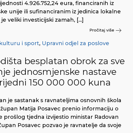
ijednosti 4.926.752,24 eura, financiranih iz
 unije ili sufinanciranim iz jedinica lokalne
 veliki investicijski zamah, […]
Pročitaj više
kulturu i sport
,
Upravni odjel za poslove
išta besplatan obrok za sve
nje jednosmjenske nastave
vrijedni 150 000 000 kuna
an je sastanak s ravnateljima osnovnih škola
župan Matija Posavec prenio informaciju o
prošlog tjedna izvijestio ministar Radovan
upan Posavec pozvao je ravnatelje da svoje