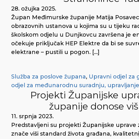
28. ožujka 2025.
Župan Međimurske županije Matija Posavec s
obrazovnih ustanova u kojima su u tijeku r
školskom odjelu u Dunjkovcu završena je e
očekuje priključak HEP Elektre da bi se suvr
elektrane – pustili u pogon. […]
Služba za poslove župana
,
Upravni odjel za 
odjel za međunarodnu suradnju, upravljanje p
Projekti Županijske up
županije donose viš
11. srpnja 2023.
Predstavljeni su projekti Županijske uprave 
znače viši standard života građana, kvalitet