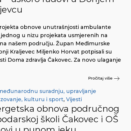
ljevcu
rojekta obnove unutrašnjosti ambulante
 jednog u nizu projekata usmjerenih na
e na našem području. Župan Međimurske
nji Kraljevec Miljenko Horvat potpisali su
sti Doma zdravlja Čakovec. Za novo ulaganje
Pročitaj više
 međunarodnu suradnju, upravljanje
zovanje, kulturu i sport
,
Vijesti
ergetska obnova područnog
podarskoj školi Čakovec i OŠ
dovi u punom jeku