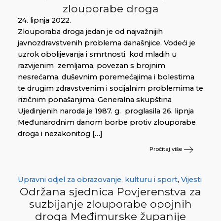
zlouporabe droga
24. lipnja 2022.
Zlouporaba droga jedan je od najvažnijih
javnozdravstvenih problema današnjice. Vodeći je
uzrok obolijevanja i smrtnosti kod mladih u
razvijenim zemljama, povezan s brojnim
nesrećama, duševnim poremećajima i bolestima
te drugim zdravstvenim i socijalnim problemima te
rizičnim ponašanjima. Generalna skupština
Ujedinjenih naroda je 1987. g. proglasila 26. lipnja
Međunarodnim danom borbe protiv zlouporabe
droga i nezakonitog […]
Pročitaj više
Upravni odjel za obrazovanje, kulturu i sport
,
Vijesti
Održana sjednica Povjerenstva za
suzbijanje zlouporabe opojnih
droga Međimurske županije