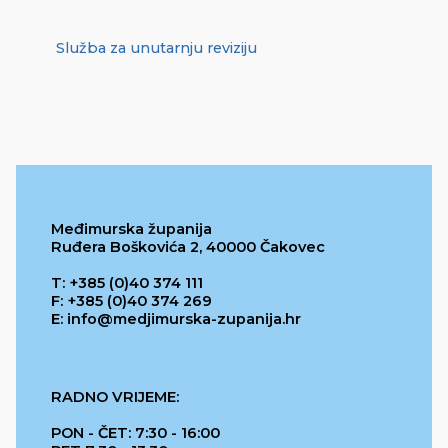
Služba za unutarnju reviziju
Međimurska županija
Ruđera Boškovića 2, 40000 Čakovec
T: +385 (0)40 374 111
F: +385 (0)40 374 269
E: info@medjimurska-zupanija.hr
RADNO VRIJEME:
PON - ČET: 7:30 - 16:00