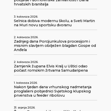
pobjede i domovinske zahvalnosti i Dana
hrvatskih branitelja
3. kolovoza 2026.
Selnica dobiva modernu školu, a Sveti Martin
na Muri novu sportsku dvoranu
2. kolovoza 2026.
Zadnjeg dana Porcijunkulova procesijom i
misnim slavljem obilježen blagdan Gospe od
Anđela
2. kolovoza 2026.
Zamjenik župana Elvis Kralj u Uštici odao
počast romskim žrtvama Samudaripena
1. kolovoza 2026.
Nakon tjedan dana vrhunskog nadmetanja
proglašeni pobjednici Svjetskog klupskog
prvenstva u feeder ribolovu
31. srpnja 2026.