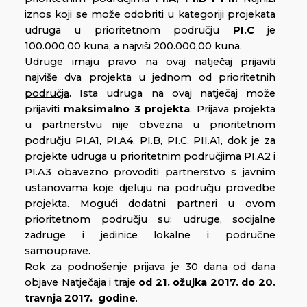
iznos koji se može odobriti u kategoriji projekata
udruga u prioritetnom području
PI.C
je
100.000,00 kuna, a najviši 200.000,00 kuna.
Udruge imaju pravo na ovaj natječaj prijaviti
najviše
dva projekta u jednom od prioritetnih
područja
. Ista udruga na ovaj natječaj može
prijaviti
maksimalno 3 projekta
. Prijava projekta
u partnerstvu nije obvezna u prioritetnom
području PI.A1, PI.A4, PI.B, PI.C, PII.A1, dok je za
projekte udruga u prioritetnim područjima PI.A2 i
PI.A3 obavezno provoditi partnerstvo s javnim
ustanovama koje djeluju na području provedbe
projekta. Mogući dodatni partneri u ovom
prioritetnom području su: udruge, socijalne
zadruge i jedinice lokalne i područne
samouprave.
Rok za podnošenje prijava je 30 dana od dana
objave Natječaja i traje
od 21. ožujka 2017. do 20.
travnja 2017. godine
.