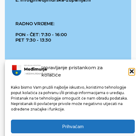
E: info@medjimurska-zupanija.hr
RADNO VRIJEME:
PON - ČET: 7:30 - 16:00
PET 7:30 - 13:30
Upravljanje pristankom za
kolačiće
Kako bismo Vam pružili najbolje iskustvo, koristimo tehnologije
poput kolačića za pohranu i/ili pristup informacijama o uređaju.
Pristanak na te tehnologije omogućit će nam obradu podataka.
REPUBLIKA HRVATSKA
Nepristanak ili povlačenje privole može negativno utjecati na
određene značajke i funkcije.
Prihvaćam