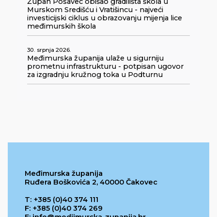
Župan Posavec obišao gradilišta škola u
Murskom Središću i Vratišincu - najveći
investicijski ciklus u obrazovanju mijenja lice
međimurskih škola
30. srpnja 2026.
Međimurska županija ulaže u sigurniju
prometnu infrastrukturu - potpisan ugovor
za izgradnju kružnog toka u Podturnu
Međimurska županija
Ruđera Boškovića 2, 40000 Čakovec
T: +385 (0)40 374 111
F: +385 (0)40 374 269