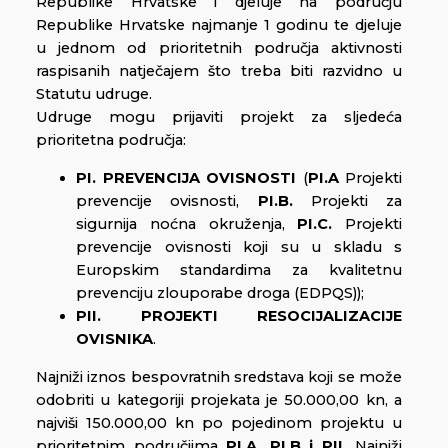
Republike Hrvatske i djeluje na području
Republike Hrvatske najmanje 1 godinu te djeluje
u jednom od prioritetnih područja aktivnosti
raspisanih natječajem što treba biti razvidno u
Statutu udruge.
Udruge mogu prijaviti projekt za sljedeća
prioritetna područja:
PI. PREVENCIJA OVISNOSTI
(
PI.A
Projekti
prevencije ovisnosti,
PI.B.
Projekti za
sigurnija noćna okruženja,
PI.C.
Projekti
prevencije ovisnosti koji su u skladu s
Europskim standardima za kvalitetnu
prevenciju zlouporabe droga (EDPQS));
PII. PROJEKTI RESOCIJALIZACIJE
OVISNIKA
.
Najniži iznos bespovratnih sredstava koji se može
odobriti u kategoriji projekata je 50.000,00 kn, a
najviši 150.000,00 kn po pojedinom projektu u
prioritetnim područjima
PI.A, PI.B i PII.
Najniži