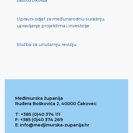
zaštitu okoliša
Upravni odjel za međunarodnu suradnju,
upravljanje projektima i investicije
Služba za unutarnju reviziju
Međimurska županija
Ruđera Boškovića 2, 40000 Čakovec
T: +385 (0)40 374 111
F: +385 (0)40 374 269
E: info@medjimurska-zupanija.hr