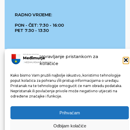
RADNO VRIJEME:
PON - ČET: 7:30 - 16:00
PET 7:30 - 13:30
Upravljanje pristankom za
kolačiće
Kako bismo Vam pružili najbolje iskustvo, koristimo tehnologije
poput kolačića za pohranu i/ili pristup informacijama o uređaju.
Pristanak na te tehnologije omogućit će nam obradu podataka.
REPUBLIKA HRVATSKA
Nepristanak ili povlačenje privole može negativno utjecati na
određene značajke i funkcije.
Prihvaćam
Odbijam kolačiće
© 2022 Međimurska županija. Sva prava pridržana.