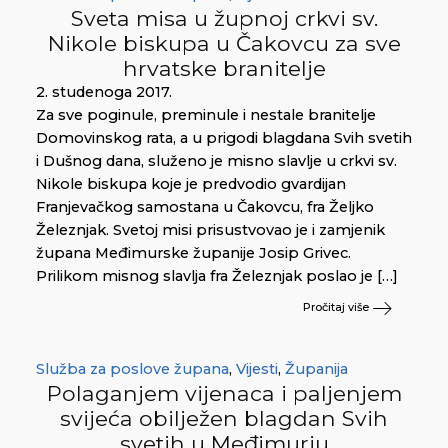
Sveta misa u župnoj crkvi sv.
Nikole biskupa u Čakovcu za sve
hrvatske branitelje
2. studenoga 2017.
Za sve poginule, preminule i nestale branitelje
Domovinskog rata, a u prigodi blagdana Svih svetih
i Dušnog dana, služeno je misno slavlje u crkvi sv.
Nikole biskupa koje je predvodio gvardijan
Franjevačkog samostana u Čakovcu, fra Željko
Železnjak. Svetoj misi prisustvovao je i zamjenik
župana Međimurske županije Josip Grivec.
Prilikom misnog slavlja fra Železnjak poslao je […]
Pročitaj više
Služba za poslove župana
,
Vijesti
,
Županija
Polaganjem vijenaca i paljenjem
svijeća obilježen blagdan Svih
svetih u Međimurju