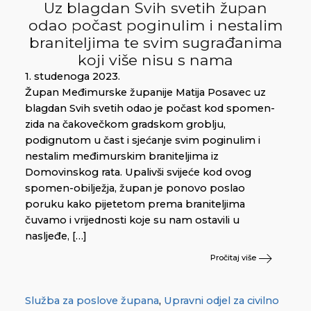
Uz blagdan Svih svetih župan
odao počast poginulim i nestalim
braniteljima te svim sugrađanima
koji više nisu s nama
1. studenoga 2023.
Župan Međimurske županije Matija Posavec uz
blagdan Svih svetih odao je počast kod spomen-
zida na čakovečkom gradskom groblju,
podignutom u čast i sjećanje svim poginulim i
nestalim međimurskim braniteljima iz
Domovinskog rata. Upalivši svijeće kod ovog
spomen-obilježja, župan je ponovo poslao
poruku kako pijetetom prema braniteljima
čuvamo i vrijednosti koje su nam ostavili u
nasljeđe, […]
Pročitaj više
Služba za poslove župana
,
Upravni odjel za civilno