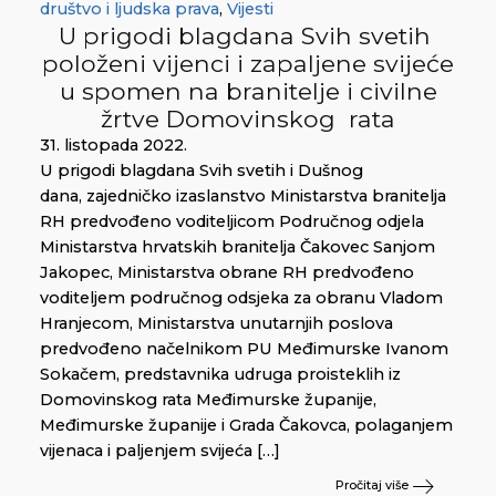
društvo i ljudska prava
,
Vijesti
U prigodi blagdana Svih svetih
položeni vijenci i zapaljene svijeće
u spomen na branitelje i civilne
žrtve Domovinskog rata
31. listopada 2022.
U prigodi blagdana Svih svetih i Dušnog
dana, zajedničko izaslanstvo Ministarstva branitelja
RH predvođeno voditeljicom Područnog odjela
Ministarstva hrvatskih branitelja Čakovec Sanjom
Jakopec, Ministarstva obrane RH predvođeno
voditeljem područnog odsjeka za obranu Vladom
Hranjecom, Ministarstva unutarnjih poslova
predvođeno načelnikom PU Međimurske Ivanom
Sokačem, predstavnika udruga proisteklih iz
Domovinskog rata Međimurske županije,
Međimurske županije i Grada Čakovca, polaganjem
vijenaca i paljenjem svijeća […]
Pročitaj više