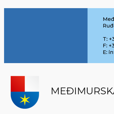
Međ
Ruđ
T: +
F: +
E: 