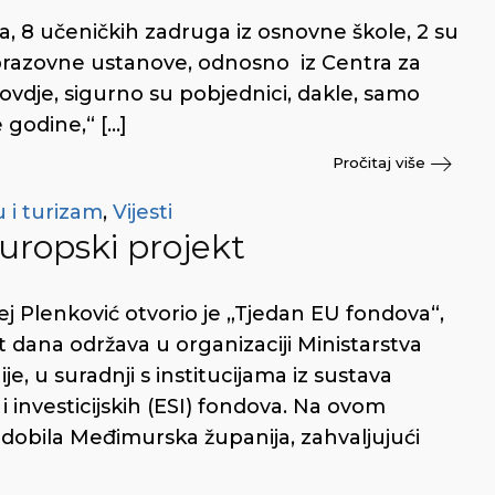
a, 8 učeničkih zadruga iz osnovne škole, 2 su
 obrazovne ustanove, odnosno iz Centra za
i ovdje, sigurno su pobjednici, dakle, samo
e godine,“ […]
Pročitaj više
 i turizam
,
Vijesti
uropski projekt
 Plenković otvorio je „Tjedan EU fondova“,
 dana održava u organizaciji Ministarstva
, u suradnji s institucijama iz sustava
i investicijskih (ESI) fondova. Na ovom
obila Međimurska županija, zahvaljujući