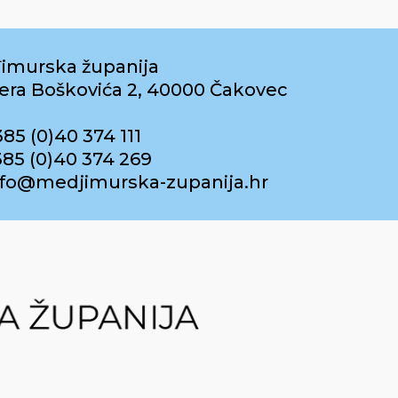
imurska županija
era Boškovića 2, 40000 Čakovec
385 (0)40 374 111
385 (0)40 374 269
info@medjimurska-zupanija.hr