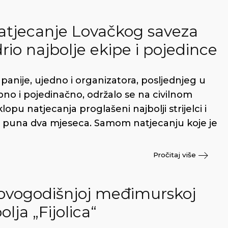
natjecanje Lovačkog saveza
io najbolje ekipe i pojedince
nije, ujedno i organizatora, posljednjeg u
ipno i pojedinačno, održalo se na civilnom
opu natjecanja proglašeni najbolji strijelci i
jala puna dva mjeseca. Samom natjecanju koje je
Pročitaj više
 ovogodišnjoj međimurskoj
olja „Fijolica“