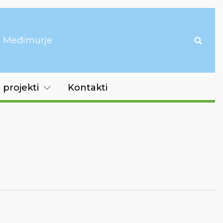
it Međimurje
 projekti
Kontakti