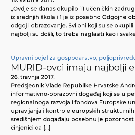
19. svibnja 2017.
„Ovdje se danas okupilo 11 učeničkih zadrug
iz srednjih škola i 1 je iz posebno Odgojne
odgoj i obrazovanje. Svi oni koji su se okupil
najbolji su došli, to treba naglasiti kao i svak
Upravni odjel za gospodarstvo, poljoprivredu
MURID-ovci imaju najbolji e
26. travnja 2017.
Predsjednik Vlade Republike Hrvatske Andrej
informativno-obrazovni događaj koji se u pet
regionalnoga razvoja i fondova Europske unije
upravljanja i kontrole europskih strukturnih 
središnjem događaju posebnu je pozornost d
činjenici da […]