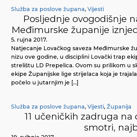
Služba za poslove župana
,
Vijesti
Posljednje ovogodišnje 
Međimurske županije iznjedr
5. rujna 2017.
Natjecanje Lovačkog saveza Međimurske župa
nizu ove godine, u disciplini Lovački trap ek
strelištu LD Prepelica. Ovom su prilikom u skl
ekipe Županijske lige strijelaca koja je tra
počelo u jutarnjim je […]
Služba za poslove župana
,
Vijesti
,
Županija
11 učeničkih zadruga na
smotri, najb