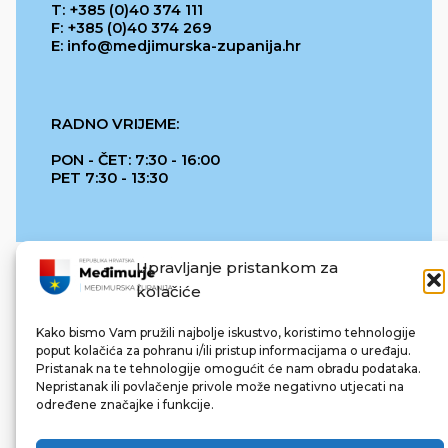
T: +385 (0)40 374 111
F: +385 (0)40 374 269
E: info@medjimurska-zupanija.hr
RADNO VRIJEME:
PON - ČET: 7:30 - 16:00
PET 7:30 - 13:30
Upravljanje pristankom za
kolačiće
Kako bismo Vam pružili najbolje iskustvo, koristimo tehnologije
poput kolačića za pohranu i/ili pristup informacijama o uređaju.
Pristanak na te tehnologije omogućit će nam obradu podataka.
REPUBLIKA HRVATSKA
Nepristanak ili povlačenje privole može negativno utjecati na
određene značajke i funkcije.