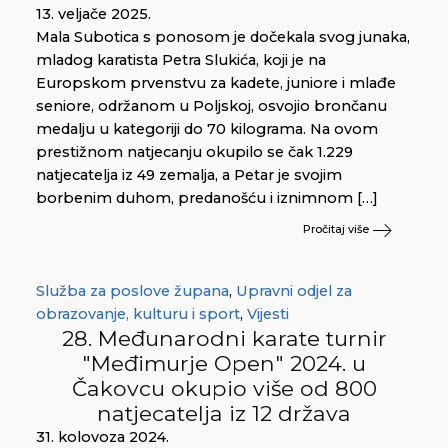
13. veljače 2025.
Mala Subotica s ponosom je dočekala svog junaka,
mladog karatista Petra Slukića, koji je na
Europskom prvenstvu za kadete, juniore i mlađe
seniore, održanom u Poljskoj, osvojio brončanu
medalju u kategoriji do 70 kilograma. Na ovom
prestižnom natjecanju okupilo se čak 1.229
natjecatelja iz 49 zemalja, a Petar je svojim
borbenim duhom, predanošću i iznimnom […]
Pročitaj više
Služba za poslove župana
,
Upravni odjel za
obrazovanje, kulturu i sport
,
Vijesti
28. Međunarodni karate turnir
"Međimurje Open" 2024. u
Čakovcu okupio više od 800
natjecatelja iz 12 država
31. kolovoza 2024.