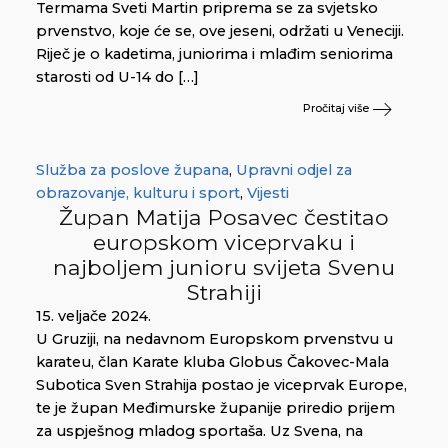
Termama Sveti Martin priprema se za svjetsko
prvenstvo, koje će se, ove jeseni, održati u Veneciji.
Riječ je o kadetima, juniorima i mlađim seniorima
starosti od U-14 do […]
Pročitaj više
Služba za poslove župana
,
Upravni odjel za
obrazovanje, kulturu i sport
,
Vijesti
Župan Matija Posavec čestitao
europskom viceprvaku i
najboljem junioru svijeta Svenu
Strahiji
15. veljače 2024.
U Gruziji, na nedavnom Europskom prvenstvu u
karateu, član Karate kluba Globus Čakovec-Mala
Subotica Sven Strahija postao je viceprvak Europe,
te je župan Međimurske županije priredio prijem
za uspješnog mladog sportaša. Uz Svena, na