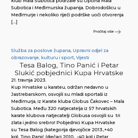
klub Mala Subotica podržale su Općina Mala
Subotica i Međimurska županija. Dobrodošlicu u
Međimurje i nekoliko riječi podrške uoči otvorenja
[…]
Pročitaj više
Služba za poslove župana
,
Upravni odjel za
obrazovanje, kulturu i sport
,
Vijesti
Tesa Balog, Tino Panić i Petar
Slukić pobjednici Kupa Hrvatske
21. travnja 2023.
Kup Hrvatske u karateu, održan nedavno u
Jastrebarskom, osvojili su mladi sportaši iz
Međimurja, iz Karate kluba Globus Čakovec – Mala
Subotica. Među 320 natjecatelja iz 57 hrvatskih
karate klubova natjecatelji Globusa osvojili su tri
zlata i jedno srebro! Pobjednici Kupa Hrvatske
su Tesa Balog (kategorija djevojčice 2013.,+40
kg), Tino Panić (dječaci 2010., -40 kg) i Petar