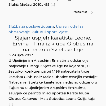
Slukić (dječaci 2010., -55 […]
Pročitaj više
Služba za poslove župana
,
Upravni odjel za
obrazovanje, kulturu i sport
,
Vijesti
Sjajan uspjeh karatista Leone,
Ervina i Tina iz kluba Globus na
natjecanju Svjetske lige
3. ožujka 2023.
U Ujedinjenim Arapskim Emiratima održano je
natjecanje u rangu Svjetske lige na kojem su, u
žestokoj konkurenciji od 1.196 natjecatelja troje
karatista Globusa iz Male Subotice osvojilo medalje!
Natjecanje Svjetske karate lige, nedavno održano u
Fujairahu u Ujedinjenim Arapskim Emiratima,
zauvijek će pamtiti mladi sportaši Karate kluba
Globus Čakovec - Mala Subotica Leona Gulija koja
[…]