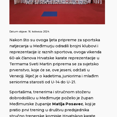
Datum objave:
16. kolovoza 2024.
Nakon što su ovoga ljeta pripreme za sportska
natjecanja u Međimurju odradili brojni klubovi i
reprezentacije iz raznih sportova, ovoga vikenda
60-ak članova Hrvatske karate reprezentacije u
Termama Sveti Martin priprema se za svjetsko
prvenstvo, koje će se, ove jeseni, održati u
Veneciji. Riječ je o kadetima, juniorima i mlađim
seniorima starosti od U-14 do U-21.
Sportašima, trenerima i stručnom stožeru
dobrodošlicu u Međimurje poželio je župan
Međimurske županije
Matija Posavec
, koji je
pratio prvi trening u društvu predsjednika
stručno trenerske komisije Hrvatskog karate