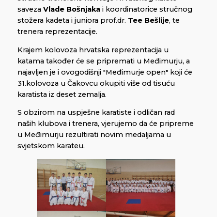
saveza
Vlade Bošnjaka
i koordinatorice stručnog
stožera kadeta i juniora prof.dr.
Tee Bešlije
, te
trenera reprezentacije.
Krajem kolovoza hrvatska reprezentacija u
katama također će se pripremati u Međimurju, a
najavljen je i ovogodišnji "Međimurje open" koji će
31.kolovoza u Čakovcu okupiti više od tisuću
karatista iz deset zemalja.
S obzirom na uspješne karatiste i odličan rad
naših klubova i trenera, vjerujemo da će pripreme
u Međimurju rezultirati novim medaljama u
svjetskom karateu.