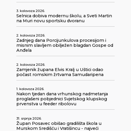
3. kolovoza 2026.
Selnica dobiva modernu školu, a Sveti Martin
na Muri novu sportsku dvoranu
2. kolovoza 2026.
Zadnjeg dana Porcijunkulova procesijom i
misnim slavljem obilježen blagdan Gospe od
Anđela
2. kolovoza 2026.
Zamjenik župana Elvis Kralj u Uštici odao
počast romskim žrtvama Samudaripena
1. kolovoza 2026.
Nakon tjedan dana vrhunskog nadmetanja
proglašeni pobjednici Svjetskog klupskog
prvenstva u feeder ribolovu
31. srpnja 2026.
Župan Posavec obišao gradilišta škola u
Murskom Središću i Vratišincu - najveći