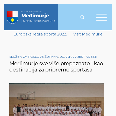
Europska regija sporta 2022.
|
Visit Međimurje
SLUŽBA ZA POSLOVE ŽUPANA
,
UDARNA VIJEST
,
VIJESTI
Međimurje sve više prepoznato i kao
destinacija za pripreme sportaša