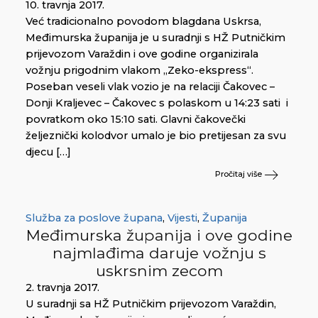
10. travnja 2017.
Već tradicionalno povodom blagdana Uskrsa,
Međimurska županija je u suradnji s HŽ Putničkim
prijevozom Varaždin i ove godine organizirala
vožnju prigodnim vlakom „Zeko-ekspress“.
Poseban veseli vlak vozio je na relaciji Čakovec –
Donji Kraljevec – Čakovec s polaskom u 14:23 sati i
povratkom oko 15:10 sati. Glavni čakovečki
željeznički kolodvor umalo je bio pretijesan za svu
djecu […]
Pročitaj više
Služba za poslove župana
,
Vijesti
,
Županija
Međimurska županija i ove godine
najmlađima daruje vožnju s
uskrsnim zecom
2. travnja 2017.
U suradnji sa HŽ Putničkim prijevozom Varaždin,