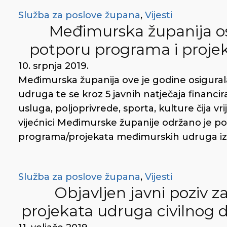
Služba za poslove župana
,
Vijesti
Međimurska županija o
potporu programa i proj
10. srpnja 2019.
Međimurska županija ove je godine osigural
udruga te se kroz 5 javnih natječaja financir
usluga, poljoprivrede, sporta, kulture čija v
vijećnici Međimurske županije održano je pot
programa/projekata međimurskih udruga iz p
Služba za poslove župana
,
Vijesti
Objavljen javni poziv z
projekata udruga civilnog