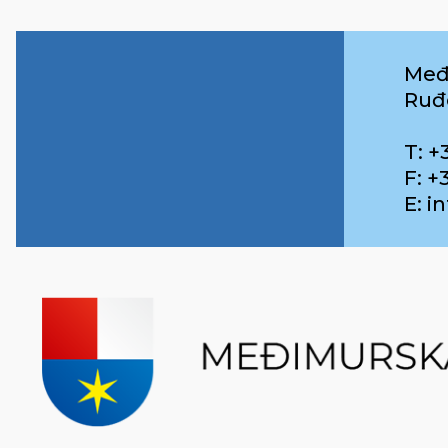
Međ
Ruđ
T: +
F: +
E: 