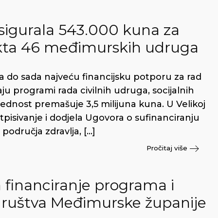
sigurala 543.000 kuna za
ekta 46 međimurskih udruga
a do sada najveću financijsku potporu za rad
aju programi rada civilnih udruga, socijalnih
rijednost premašuje 3,5 milijuna kuna. U Velikoj
pisivanje i dodjela Ugovora o sufinanciranju
odručja zdravlja, […]
Pročitaj više
a financiranje programa i
 društva Međimurske županije