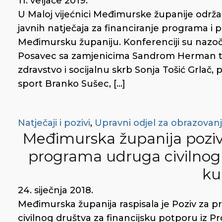
11. veljače 2019.
U Maloj vijećnici Međimurske županije održ
javnih natječaja za financiranje programa i 
Međimursku županiju. Konferenciji su nazoč
Posavec sa zamjenicima Sandrom Herman te
zdravstvo i socijalnu skrb Sonja Tošić Grlač,
sport Branko Sušec, […]
Natječaji i pozivi
,
Upravni odjel za obrazovanje
Međimurska županija poziv
programa udruga civilnog 
ku
24. siječnja 2018.
Međimurska županija raspisala je Poziv za 
civilnog društva za financijsku potporu iz 