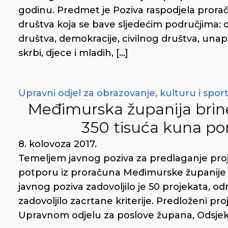
godinu. Predmet je Poziva raspodjela prorač
društva koja se bave sljedećim područjima: 
društva, demokracije, civilnog društva, unapr
skrbi, djece i mladih, […]
Upravni odjel za obrazovanje, kulturu i spor
Međimurska županija brine
350 tisuća kuna po
8. kolovoza 2017.
Temeljem javnog poziva za predlaganje proj
potporu iz proračuna Međimurske županije za 
javnog poziva zadovoljilo je 50 projekata, od
zadovoljilo zacrtane kriterije. Predloženi proje
Upravnom odjelu za poslove župana, Odsjek