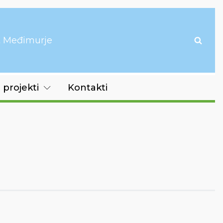
it Međimurje
 projekti
Kontakti