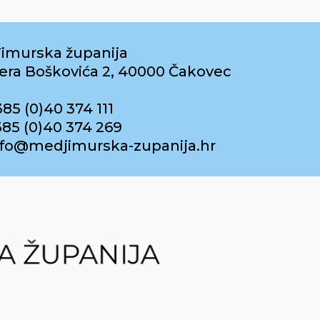
imurska županija
era Boškovića 2, 40000 Čakovec
385 (0)40 374 111
385 (0)40 374 269
info@medjimurska-zupanija.hr