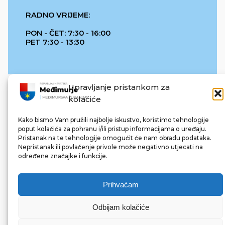
RADNO VRIJEME:
PON - ČET: 7:30 - 16:00
PET 7:30 - 13:30
Upravljanje pristankom za
kolačiće
Kako bismo Vam pružili najbolje iskustvo, koristimo tehnologije
poput kolačića za pohranu i/ili pristup informacijama o uređaju.
Pristanak na te tehnologije omogućit će nam obradu podataka.
REPUBLIKA HRVATSKA
Nepristanak ili povlačenje privole može negativno utjecati na
određene značajke i funkcije.
Prihvaćam
Odbijam kolačiće
© 2022 Međimurska županija. Sva prava pridržana.
Made with ❤ by bg & 3na3.