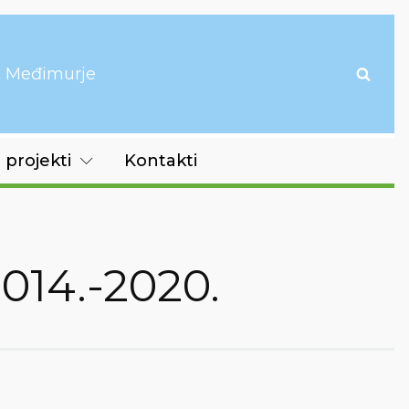
it Međimurje
 projekti
Kontakti
014.-2020.