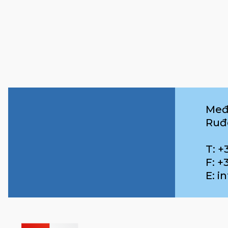
Međ
Ruđ
T: +
F: +
E: 