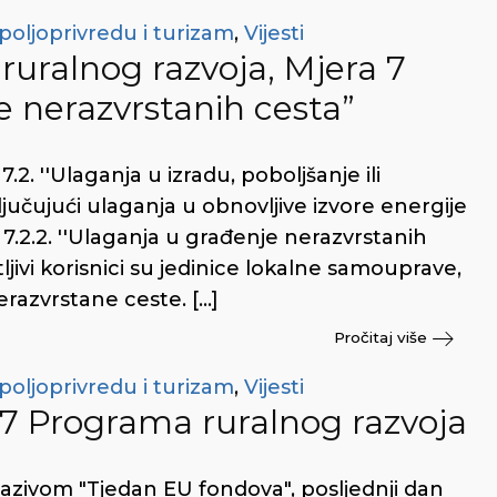
poljoprivredu i turizam
,
Vijesti
uralnog razvoja, Mjera 7
e nerazvrstanih cesta”
2. ''Ulaganja u izradu, poboljšanje ili
ljučujući ulaganja u obnovljive izvore energije
 7.2.2. ''Ulaganja u građenje nerazvrstanih
ljivi korisnici su jedinice lokalne samouprave,
nerazvrstane ceste. […]
Pročitaj više
poljoprivredu i turizam
,
Vijesti
e 7 Programa ruralnog razvoja
azivom "Tjedan EU fondova", posljednji dan