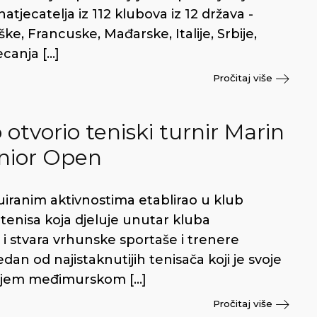
natjecatelja iz 112 klubova iz 12 država -
e, Francuske, Mađarske, Italije, Srbije,
ecanja […]
Pročitaj više
tvorio teniski turnir Marin
unior Open
uiranim aktivnostima etablirao u klub
a tenisa koja djeluje unutar kluba
i stvara vrhunske sportaše i trenere
dan od najistaknutijih tenisača koji je svoje
oljem međimurskom […]
Pročitaj više