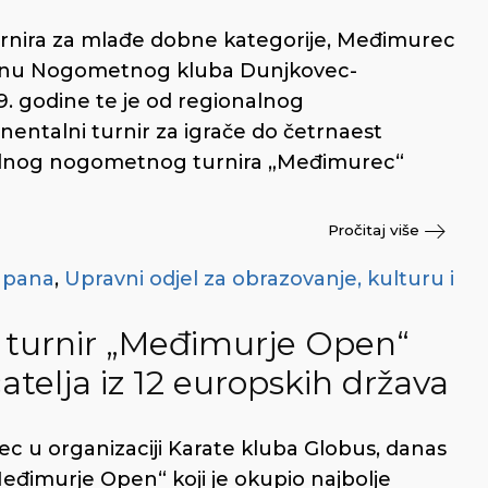
rnira za mlađe dobne kategorije, Međimurec
dionu Nogometnog kluba Dunjkovec-
9. godine te je od regionalnog
entalni turnir za igrače do četrnaest
odnog nogometnog turnira „Međimurec“
Pročitaj više
upana
,
Upravni odjel za obrazovanje, kulturu i
 turnir „Međimurje Open“
atelja iz 12 europskih država
ec u organizaciji Karate kluba Globus, danas
eđimurje Open“ koji je okupio najbolje