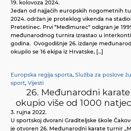
19. kolovoza 2024.
Jedan od najjačih europskih nogometnih tu
2024. održan je proteklog vikenda na sta
Pretetinec. Prvi "Međimurec" odigran je 199
međunarodnog turnira izrastao u interkontin
godina. Ovogodišnje 26. izdanje međunar
okupilo se 16 ekipa iz Hrvatske, […]
Europska regija sporta
,
Služba za poslove ž
sport
,
Vijesti
26. Međunarodni karate
okupio više od 1000 natjec
3. rujna 2022.
U sportskoj dvorani Graditeljske škole Čakov
je otvoren 26. Međunarodni karate turnir „M