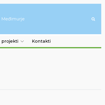
it Međimurje
 projekti
Kontakti