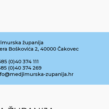
imurska županija
era Boškovića 2, 40000 Čakovec
385 (0)40 374 111
385 (0)40 374 269
info@medjimurska-zupanija.hr