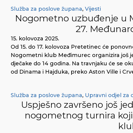
Služba za poslove župana
,
Vijesti
Nogometno uzbuđenje u Me
27. Međunar
15. kolovoza 2025.
Od 15. do 17. kolovoza Pretetinec će ponov
Nogometni klub Međimurec organizira još je
dječake do 14 godina. Na travnjaku će se oku
od Dinama i Hajduka, preko Aston Ville i Cr
Služba za poslove župana
,
Upravni odjel za 
Uspješno završeno još j
nogometnog turnira koji 
kl