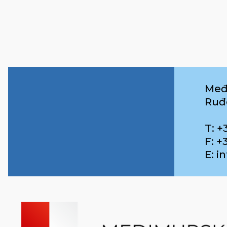
Međ
Ruđ
T: +
F: +
E: 