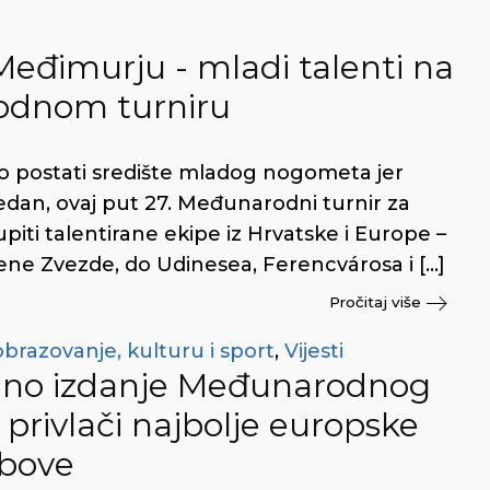
đimurju - mladi talenti na
odnom turniru
no postati središte mladog nogometa jer
dan, ovaj put 27. Međunarodni turnir za
piti talentirane ekipe iz Hrvatske i Europe –
vene Zvezde, do Udinesea, Ferencvárosa i […]
Pročitaj više
obrazovanje, kulturu i sport
,
Vijesti
edno izdanje Međunarodnog
privlači najbolje europske
ubove