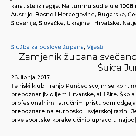
karatiste iz regije. Na turniru sudjeluje 1008 
Austrije, Bosne i Hercegovine, Bugarske, Češk
Slovenije, Slovačke, Ukrajine i Hrvatske. Natj
Služba za poslove župana
,
Vijesti
Zamjenik župana svečano o
Šuica J
26. lipnja 2017.
Teniski klub Franjo Punčec svojim se kontin
prepoznatljiv diljem Hrvatske, ali i šire. Škol
profesionalnim i stručnim pristupom odgaja 
prepoznate na europskoj i svjetskoj razini. Je
prve sportske korake učinio upravo u najb