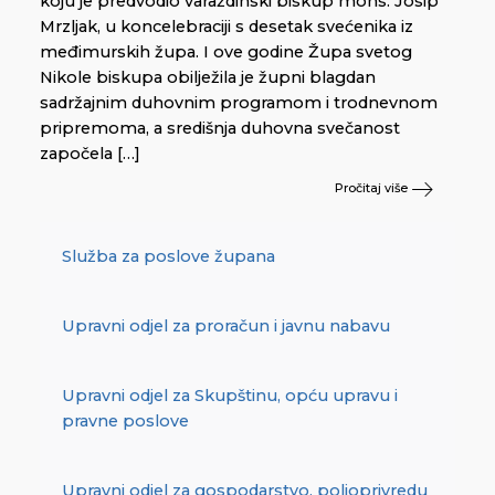
koju je predvodio varaždinski biskup mons. Josip
Mrzljak, u koncelebraciji s desetak svećenika iz
međimurskih župa. I ove godine Župa svetog
Nikole biskupa obilježila je župni blagdan
sadržajnim duhovnim programom i trodnevnom
pripremoma, a središnja duhovna svečanost
započela […]
Pročitaj više
Služba za poslove župana
Upravni odjel za proračun i javnu nabavu
Upravni odjel za Skupštinu, opću upravu i
pravne poslove
Upravni odjel za gospodarstvo, poljoprivredu