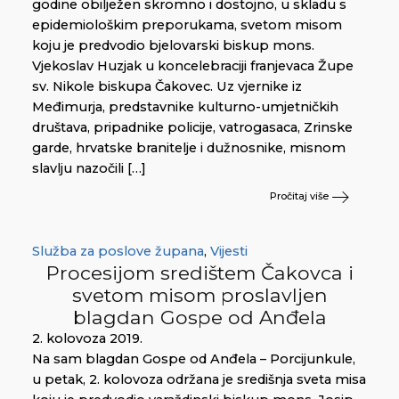
godine obilježen skromno i dostojno, u skladu s
epidemiološkim preporukama, svetom misom
koju je predvodio bjelovarski biskup mons.
Vjekoslav Huzjak u koncelebraciji franjevaca Župe
sv. Nikole biskupa Čakovec. Uz vjernike iz
Međimurja, predstavnike kulturno-umjetničkih
društava, pripadnike policije, vatrogasaca, Zrinske
garde, hrvatske branitelje i dužnosnike, misnom
slavlju nazočili […]
Pročitaj više
Služba za poslove župana
,
Vijesti
Procesijom središtem Čakovca i
svetom misom proslavljen
blagdan Gospe od Anđela
2. kolovoza 2019.
Na sam blagdan Gospe od Anđela – Porcijunkule,
u petak, 2. kolovoza održana je središnja sveta misa