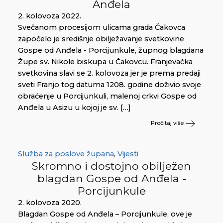
Anđela
2. kolovoza 2022.
Svečanom procesijom ulicama grada Čakovca
započelo je središnje obilježavanje svetkovine
Gospe od Anđela - Porcijunkule, župnog blagdana
Župe sv. Nikole biskupa u Čakovcu. Franjevačka
svetkovina slavi se 2. kolovoza jer je prema predaji
sveti Franjo tog datuma 1208. godine doživio svoje
obraćenje u Porcijunkuli, malenoj crkvi Gospe od
Anđela u Asizu u kojoj je sv. […]
Pročitaj više
Služba za poslove župana
,
Vijesti
Skromno i dostojno obilježen
blagdan Gospe od Anđela -
Porcijunkule
2. kolovoza 2020.
Blagdan Gospe od Anđela – Porcijunkule, ove je