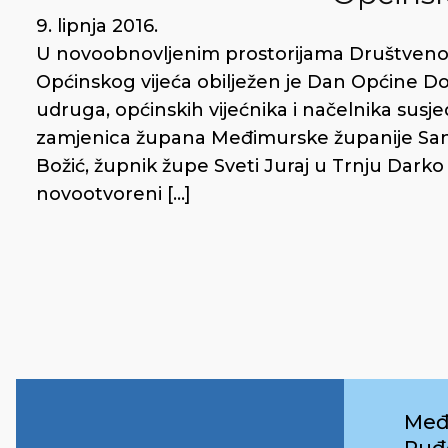
9. lipnja 2016.
U novoobnovljenim prostorijama Društven
Općinskog vijeća obilježen je Dan Općine Do
udruga, općinskih vijećnika i načelnika susje
zamjenica župana Međimurske županije San
Božić, župnik župe Sveti Juraj u Trnju Darko 
novootvoreni […]
Međ