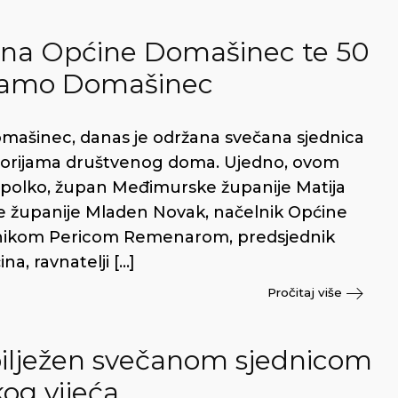
dina Općine Domašinec te 50
namo Domašinec
mašinec, danas je održana svečana sjednica
torijama društvenog doma. Ujedno, ovom
polko, župan Međimurske županije Matija
 županije Mladen Novak, načelnik Općine
nikom Pericom Remenarom, predsjednik
a, ravnatelji […]
Pročitaj više
ilježen svečanom sjednicom
og vijeća