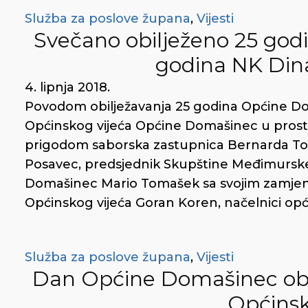
Služba za poslove župana
,
Vijesti
Svečano obilježeno 25 go
godina NK Di
4. lipnja 2018.
Povodom obilježavanja 25 godina Općine Do
Općinskog vijeća Općine Domašinec u pros
prigodom saborska zastupnica Bernarda To
Posavec, predsjednik Skupštine Međimurske
Domašinec Mario Tomašek sa svojim zamje
Općinskog vijeća Goran Koren, načelnici općin
Služba za poslove župana
,
Vijesti
Dan Općine Domašinec ob
Općinsk