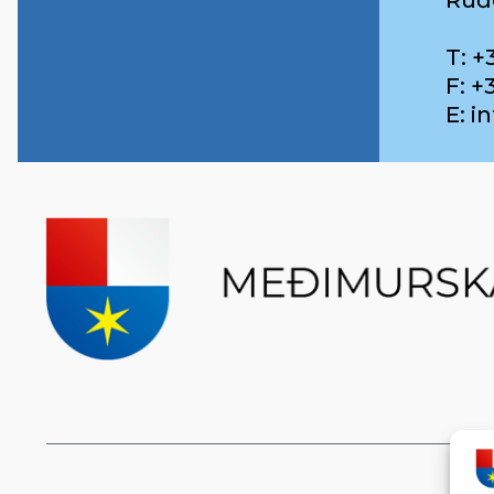
Ruđ
T: +
F: +
E: 