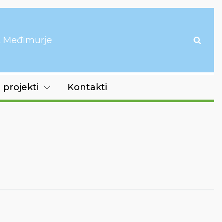
it Međimurje
 projekti
Kontakti