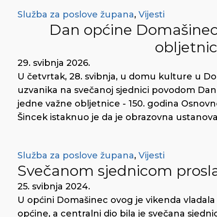
Služba za poslove župana
,
Vijesti
Dan općine Domašinec 
obljetni
29. svibnja 2026.
U četvrtak, 28. svibnja, u domu kulture u Do
uzvanika na svečanoj sjednici povodom Dan
jedne važne obljetnice - 150. godina Osnovn
Šincek istaknuo je da je obrazovna ustanova ti
Služba za poslove župana
,
Vijesti
Svečanom sjednicom prosla
25. svibnja 2024.
U općini Domašinec ovog je vikenda vlada
općine, a centralni dio bila je svečana sjedn