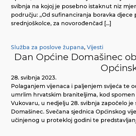
svibnja na kojoj je posebno istaknut niz mje
području: „Od sufinanciranja boravka djece 
srednjoškolce, za novorođenčad […]
Služba za poslove župana
,
Vijesti
Dan Općine Domašinec ob
Općinsk
28. svibnja 2023.
Polaganjem vijenaca i paljenjem svijeća te 
umrlim hrvatskim braniteljima, kod spomen o
Vukovaru, u nedjelju 28. svibnja započelo j
Domašinec. Svečana sjednica Općinskog vijeć
učinjenog u protekloj godini te predstavljanj