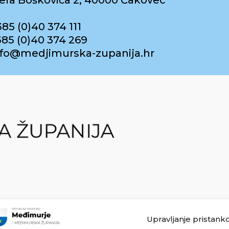
era Boškovića 2, 40000 Čakovec
385 (0)40 374 111
385 (0)40 374 269
info@medjimurska-zupanija.hr
Upravljanje pristank