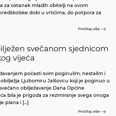
ra za ostanak mladih obitelji na ovom
predškolske dobi u vrtićima, do potpora za
Pročitaj više
ilježen svečanom sjednicom
og vijeća
odavanjem počasti svim poginulim, nestalim i
bilježja Ljubomiru Jalšovcu koji je poginuo u
e svečano obilježavanje Dana Općine
a bila je prigoda za rezimiranje svega onoga
e plana i […]
Pročitaj više