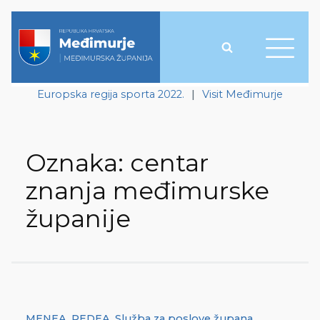
Europska regija sporta 2022.
|
Visit Međimurje
Oznaka:
centar
znanja međimurske
županije
MENEA
,
REDEA
,
Služba za poslove župana
,