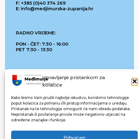
F: +385 (0)40 374 269
E: info@medjimurska-zupanija.hr
RADNO VRIJEME:
PON - ČET: 7:30 - 16:00
PET 7:30 - 13:30
Upravljanje pristankom za
kolačiće
Kako bismo Vam pružili najbolje iskustvo, koristimo tehnologije
poput kolačića za pohranu i/ili pristup informacijama o uređaju.
Pristanak na te tehnologije omogućit će nam obradu podataka.
REPUBLIKA HRVATSKA
Nepristanak ili povlačenje privole može negativno utjecati na
određene značajke i funkcije.
Prihvaćam