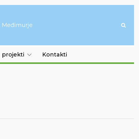
it Međimurje
 projekti
Kontakti