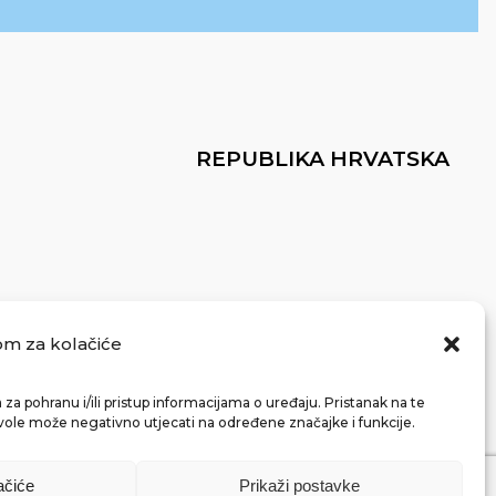
REPUBLIKA HRVATSKA
om za kolačiće
za pohranu i/ili pristup informacijama o uređaju. Pristanak na te
vole može negativno utjecati na određene značajke i funkcije.
ačiće
Prikaži postavke