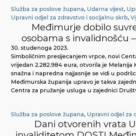
Služba za poslove župana
,
Udarna vijest
,
Upr
Upravni odjel za zdravstvo i socijalnu skrb
,
Vi
Međimurje dobilo suvr
osobama s invalidnošću 
30. studenoga 2023.
Simboličnim presijecanjem vrpce, novi Cent
vrijedan 2.282.984 eura, otvorila je Melanija
snažna i napredna najjasnije se vidi u podršc
Međimurska županija upravo je takva zajedni
Centra za pružanje usluga u zajednici Društ
Služba za poslove župana
,
Upravni odjel za c
Dani otvorenih vrata 
invaliditetom DOSTI Međ