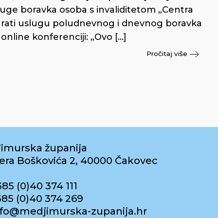
luge boravka osoba s invaliditetom „Centra
igurati uslugu poludnevnog i dnevnog boravka
 online konferenciji: „Ovo […]
Pročitaj više
imurska županija
era Boškovića 2, 40000 Čakovec
385 (0)40 374 111
385 (0)40 374 269
info@medjimurska-zupanija.hr