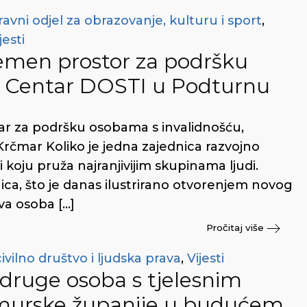
avni odjel za obrazovanje, kulturu i sport
,
jesti
emen prostor za podršku
– Centar DOSTI u Podturnu
ar za podršku osobama s invalidnošću,
 Krčmar Koliko je jedna zajednica razvojno
i koju pruža najranjivijim skupinama ljudi.
ca, što je danas ilustrirano otvorenjem novog
va osoba […]
Pročitaj više
ivilno društvo i ljudska prava
,
Vijesti
Udruge osoba s tjelesnim
imurske županije u budućem