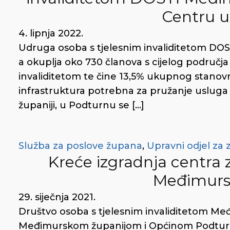
Centru 
4. lipnja 2022.
Udruga osoba s tjelesnim invaliditetom DOS
a okuplja oko 730 članova s cijelog područja
invaliditetom te čine 13,5% ukupnog stanovniš
infrastruktura potrebna za pružanje uslug
županiji, u Podturnu se […]
Služba za poslove župana
,
Upravni odjel za z
Kreće izgradnja centra 
Međimursk
29. siječnja 2021.
Društvo osoba s tjelesnim invaliditetom Me
Međimurskom županijom i Općinom Podturen