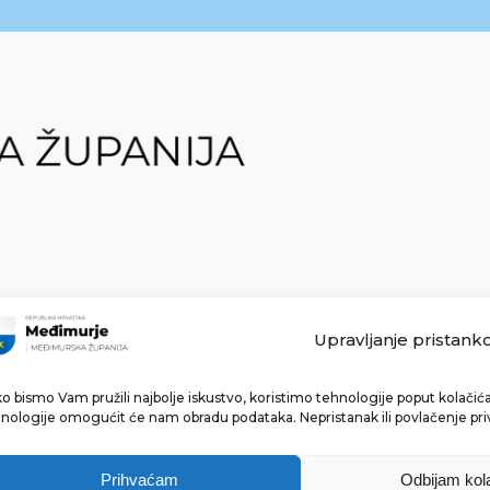
Upravljanje pristank
o bismo Vam pružili najbolje iskustvo, koristimo tehnologije poput kolačića 
Made with ❤ by bg & 3na3.
nologije omogućit će nam obradu podataka. Nepristanak ili povlačenje pri
Prihvaćam
Odbijam kol