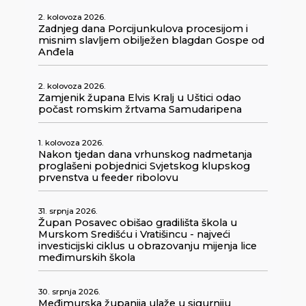
2. kolovoza 2026.
Zadnjeg dana Porcijunkulova procesijom i
misnim slavljem obilježen blagdan Gospe od
Anđela
2. kolovoza 2026.
Zamjenik župana Elvis Kralj u Uštici odao
počast romskim žrtvama Samudaripena
1. kolovoza 2026.
Nakon tjedan dana vrhunskog nadmetanja
proglašeni pobjednici Svjetskog klupskog
prvenstva u feeder ribolovu
31. srpnja 2026.
Župan Posavec obišao gradilišta škola u
Murskom Središću i Vratišincu - najveći
investicijski ciklus u obrazovanju mijenja lice
međimurskih škola
30. srpnja 2026.
Međimurska županija ulaže u sigurniju