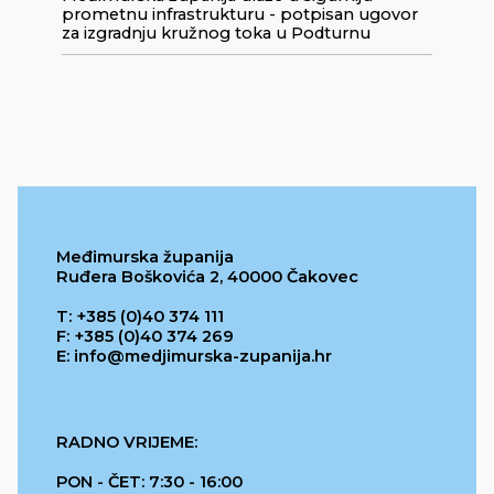
prometnu infrastrukturu - potpisan ugovor
za izgradnju kružnog toka u Podturnu
Međimurska županija
Ruđera Boškovića 2, 40000 Čakovec
T: +385 (0)40 374 111
F: +385 (0)40 374 269
E: info@medjimurska-zupanija.hr
RADNO VRIJEME:
PON - ČET: 7:30 - 16:00