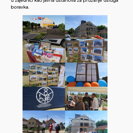
u zajednici kao javna ustanova za pružanje usluga
boravka.