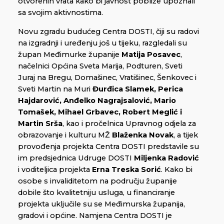
otvorenih vrata kako bi javnost pobliže upoznali
sa svojim aktivnostima.
Novu zgradu budućeg Centra DOSTI, čiji su radovi
na izgradnji i uređenju još u tijeku, razgledali su
župan Međimurke županije
Matija Posavec
,
načelnici Općina Sveta Marija, Podturen, Sveti
Juraj na Bregu, Domašinec, Vratišinec, Šenkovec i
Sveti Martin na Muri
Đurđica Slamek, Perica
Hajdarović, Anđelko Nagrajsalović, Mario
Tomašek, Mihael Grbavec, Robert Meglić i
Martin Srša
, kao i pročelnica Upravnog odjela za
obrazovanje i kulturu MŽ
Blaženka Novak
, a tijek
provođenja projekta Centra DOSTI predstavile su
im predsjednica Udruge DOSTI
Miljenka Radović
i voditeljica projekta
Erna Treska Sorić
. Kako bi
osobe s invaliditetom na području županije
dobile što kvalitetniju usluga, u financiranje
projekta uključile su se Međimurska županija,
gradovi i općine. Namjena Centra DOSTI je