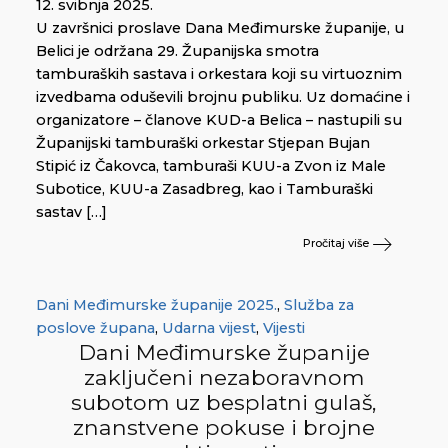
12. svibnja 2025.
U završnici proslave Dana Međimurske županije, u
Belici je održana 29. Županijska smotra
tamburaških sastava i orkestara koji su virtuoznim
izvedbama oduševili brojnu publiku. Uz domaćine i
organizatore – članove KUD-a Belica – nastupili su
Županijski tamburaški orkestar Stjepan Bujan
Stipić iz Čakovca, tamburaši KUU-a Zvon iz Male
Subotice, KUU-a Zasadbreg, kao i Tamburaški
sastav […]
Pročitaj više
Dani Međimurske županije 2025.
,
Služba za
poslove župana
,
Udarna vijest
,
Vijesti
Dani Međimurske županije
zaključeni nezaboravnom
subotom uz besplatni gulaš,
znanstvene pokuse i brojne