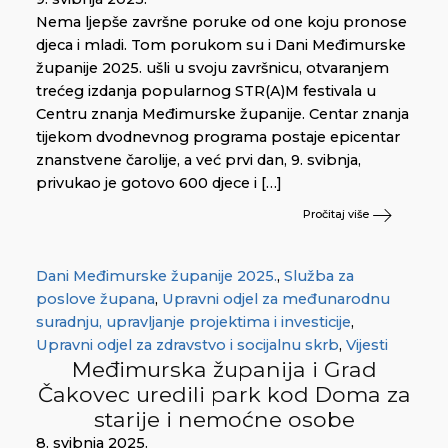
Nema ljepše završne poruke od one koju pronose
djeca i mladi. Tom porukom su i Dani Međimurske
županije 2025. ušli u svoju završnicu, otvaranjem
trećeg izdanja popularnog STR(A)M festivala u
Centru znanja Međimurske županije. Centar znanja
tijekom dvodnevnog programa postaje epicentar
znanstvene čarolije, a već prvi dan, 9. svibnja,
privukao je gotovo 600 djece i […]
Pročitaj više
Dani Međimurske županije 2025.
,
Služba za
poslove župana
,
Upravni odjel za međunarodnu
suradnju, upravljanje projektima i investicije
,
Upravni odjel za zdravstvo i socijalnu skrb
,
Vijesti
Međimurska županija i Grad
Čakovec uredili park kod Doma za
starije i nemoćne osobe
8. svibnja 2025.