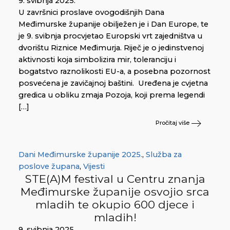
9. svibnja 2025.
U završnici proslave ovogodišnjih Dana
Međimurske županije obilježen je i Dan Europe, te
je 9. svibnja procvjetao Europski vrt zajedništva u
dvorištu Riznice Međimurja. Riječ je o jedinstvenoj
aktivnosti koja simbolizira mir, toleranciju i
bogatstvo raznolikosti EU-a, a posebna pozornost
posvećena je zavičajnoj baštini. Uređena je cvjetna
gredica u obliku zmaja Pozoja, koji prema legendi
[…]
Pročitaj više
Dani Međimurske županije 2025.
,
Služba za
poslove župana
,
Vijesti
STE(A)M festival u Centru znanja
Međimurske županije osvojio srca
mladih te okupio 600 djece i
mladih!
9. svibnja 2025.