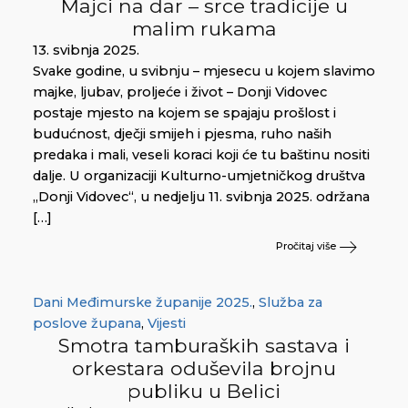
Majci na dar – srce tradicije u
malim rukama
13. svibnja 2025.
Svake godine, u svibnju – mjesecu u kojem slavimo
majke, ljubav, proljeće i život – Donji Vidovec
postaje mjesto na kojem se spajaju prošlost i
budućnost, dječji smijeh i pjesma, ruho naših
predaka i mali, veseli koraci koji će tu baštinu nositi
dalje. U organizaciji Kulturno-umjetničkog društva
„Donji Vidovec“, u nedjelju 11. svibnja 2025. održana
[…]
Pročitaj više
Dani Međimurske županije 2025.
,
Služba za
poslove župana
,
Vijesti
Smotra tamburaških sastava i
orkestara oduševila brojnu
publiku u Belici