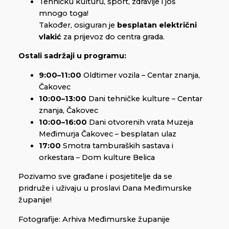
Tehničku kulturu, sport, zdravlje i još
mnogo toga!
Također, osiguran je
besplatan električni
vlakić
za prijevoz do centra grada.
Ostali sadržaji u programu:
9:00–11:00
Oldtimer vozila – Centar znanja,
Čakovec
10:00–13:00
Dani tehničke kulture – Centar
znanja, Čakovec
10:00–16:00
Dani otvorenih vrata Muzeja
Međimurja Čakovec – besplatan ulaz
17:00
Smotra tamburaških sastava i
orkestara – Dom kulture Belica
Pozivamo sve građane i posjetitelje da se
pridruže i uživaju u proslavi Dana Međimurske
županije!
Fotografije: Arhiva Međimurske županije