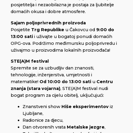
posjetitelja i nezaobilazna je postaja za ljubitelje
domaćih okusa i dobre atmosfere.
Sajam poljoprivrednih proizvoda
Posjetite
Trg Republike
u Čakovcu od
9:00 do
13:00 sati
i uživajte u bogatoj ponudi domaćih
OPG-ova. Podržimo međimursku poljoprivredu i
uživajmo u proizvodima lokalnih proizvođača!
STE(A)M festival
Spremite se za uzbudljiv dan znanosti,
tehnologije, inženjerstva, umjetnosti i
matematike!
Od 10:00 do 13:00 sati
u
Centru
znanja (stara vojarna)
, STE(A)M festival nudi
bogat program za cijelu obitelj, uključujući:
Znanstveni show
Hiše eksperimentov
iz
Ljubljane,
Radionice za djecu,
Dan otvorenih vrata
Metalske jezgre
,