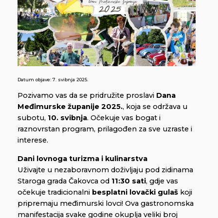
Datum objave:
7. svibnja 2025.
Pozivamo vas da se pridružite proslavi
Dana
Međimurske županije 2025.
, koja se održava u
subotu,
10. svibnja
. Očekuje vas bogat i
raznovrstan program, prilagođen za sve uzraste i
interese.
Dani lovnoga turizma i kulinarstva
Uživajte u nezaboravnom doživljaju pod zidinama
Staroga grada Čakovca od
11:30 sati
, gdje vas
očekuje tradicionalni
besplatni lovački gulaš
koji
pripremaju međimurski lovci! Ova gastronomska
manifestacija svake godine okuplja veliki broj