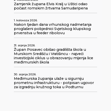
Zamjenik župana Elvis Kralj u Uštici odao
počast romskim žrtvama Samudaripena
1. kolovoza 2026.
Nakon tjedan dana vrhunskog nadmetanja
proglašeni pobjednici Svjetskog klupskog
prvenstva u feeder ribolovu
31. srpnja 2026.
Župan Posavec obišao gradilišta škola u
Murskom Središću i Vratišincu - najveći
investicijski ciklus u obrazovanju mijenja lice
međimurskih škola
30. srpnja 2026.
Međimurska županija ulaže u sigurniju
prometnu infrastrukturu - potpisan ugovor
za izgradnju kružnog toka u Podturnu