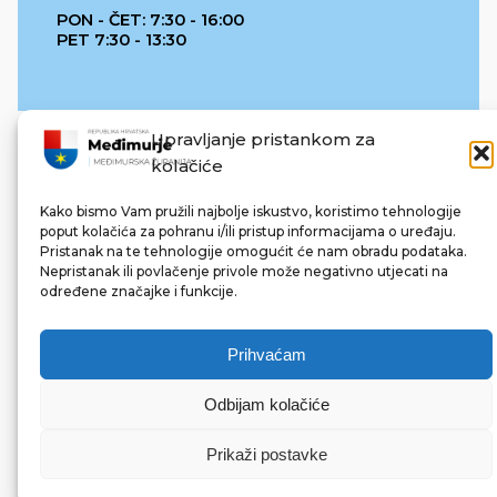
PON - ČET: 7:30 - 16:00
PET 7:30 - 13:30
Upravljanje pristankom za
kolačiće
Kako bismo Vam pružili najbolje iskustvo, koristimo tehnologije
poput kolačića za pohranu i/ili pristup informacijama o uređaju.
Pristanak na te tehnologije omogućit će nam obradu podataka.
REPUBLIKA HRVATSKA
Nepristanak ili povlačenje privole može negativno utjecati na
određene značajke i funkcije.
Prihvaćam
Odbijam kolačiće
© 2022 Međimurska županija. Sva prava pridržana.
Made with ❤ by bg & 3na3.
Prikaži postavke