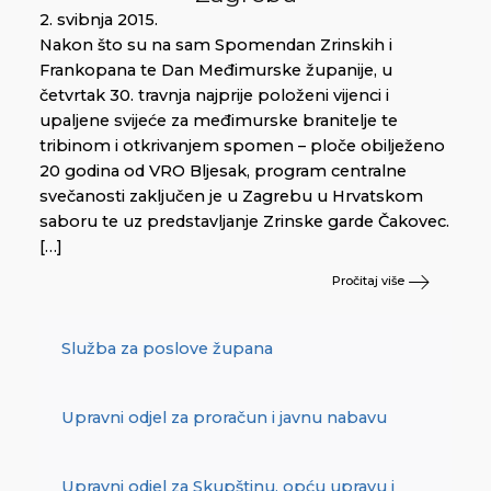
2. svibnja 2015.
Nakon što su na sam Spomendan Zrinskih i
Frankopana te Dan Međimurske županije, u
četvrtak 30. travnja najprije položeni vijenci i
upaljene svijeće za međimurske branitelje te
tribinom i otkrivanjem spomen – ploče obilježeno
20 godina od VRO Bljesak, program centralne
svečanosti zaključen je u Zagrebu u Hrvatskom
saboru te uz predstavljanje Zrinske garde Čakovec.
[…]
Pročitaj više
Služba za poslove župana
Upravni odjel za proračun i javnu nabavu
Upravni odjel za Skupštinu, opću upravu i