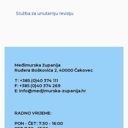
Služba za unutarnju reviziju
Međimurska županija
Ruđera Boškovića 2, 40000 Čakovec
T: +385 (0)40 374 111
F: +385 (0)40 374 269
E: info@medjimurska-zupanija.hr
RADNO VRIJEME:
PON - ČET: 7:30 - 16:00