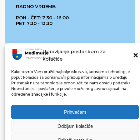
RADNO VRIJEME:
PON - ČET: 7:30 - 16:00
PET 7:30 - 13:30
Upravljanje pristankom za
kolačiće
Kako bismo Vam pružili najbolje iskustvo, koristimo tehnologije
poput kolačića za pohranu i/ili pristup informacijama o uređaju.
Pristanak na te tehnologije omogućit će nam obradu podataka.
REPUBLIKA HRVATSKA
Nepristanak ili povlačenje privole može negativno utjecati na
određene značajke i funkcije.
Prihvaćam
Odbijam kolačiće
© 2022 Međimurska županija. Sva prava pridržana.
Made with ❤ by bg & 3na3.