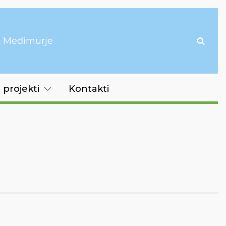
it Međimurje
 projekti
Kontakti