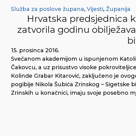
Služba za poslove župana
,
Vijesti
,
Županija
Hrvatska predsjednica 
zatvorila godinu obilježav
b
15. prosinca 2016.
Svečanom akademijom u ispunjenom Katol
Čakovcu, a uz prisustvo visoke pokrovitelji
Kolinde Grabar Kitarović, zaključeno je ovo
pogibije Nikola Šubića Zrinskog – Sigetske bitk
Zrinskih u konačnici, imaju svoje posebno mj