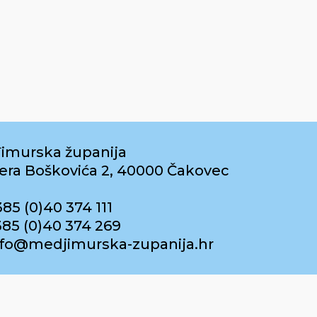
imurska županija
era Boškovića 2, 40000 Čakovec
385 (0)40 374 111
385 (0)40 374 269
info@medjimurska-zupanija.hr