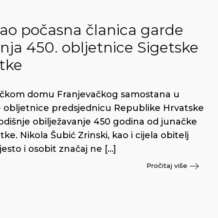
kao počasna članica garde
anja 450. obljetnice Sigetske
itke
ičkom domu Franjevačkog samostana u
ce obljetnice predsjednicu Republike Hrvatske
godišnje obilježavanje 450 godina od junačke
e. Nikola Šubić Zrinski, kao i cijela obitelj
esto i osobit značaj ne […]
Pročitaj više