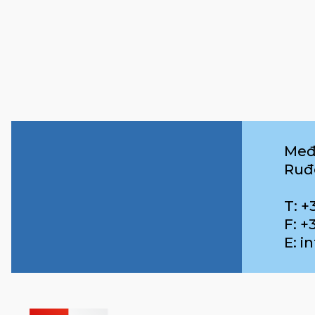
Međ
Ruđ
T: +
F: +
E: 