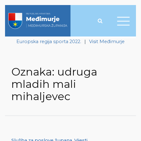
Europska regija sporta 2022.
|
Visit Međimurje
Oznaka:
udruga
mladih mali
mihaljevec
Služba za poslove župana
,
Vijesti