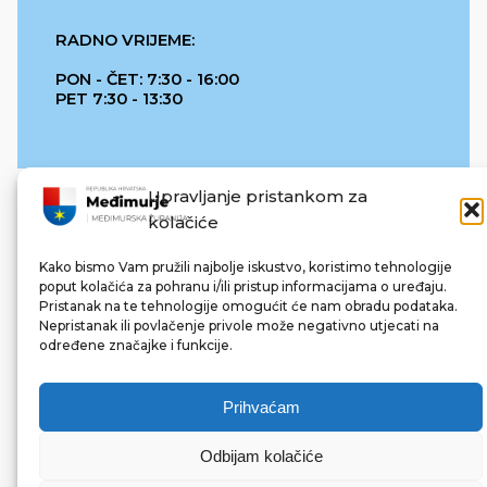
RADNO VRIJEME:
PON - ČET: 7:30 - 16:00
PET 7:30 - 13:30
Upravljanje pristankom za
kolačiće
Kako bismo Vam pružili najbolje iskustvo, koristimo tehnologije
poput kolačića za pohranu i/ili pristup informacijama o uređaju.
Pristanak na te tehnologije omogućit će nam obradu podataka.
REPUBLIKA HRVATSKA
Nepristanak ili povlačenje privole može negativno utjecati na
određene značajke i funkcije.
Prihvaćam
Odbijam kolačiće
© 2022 Međimurska županija. Sva prava pridržana.
Made with ❤ by bg & 3na3.