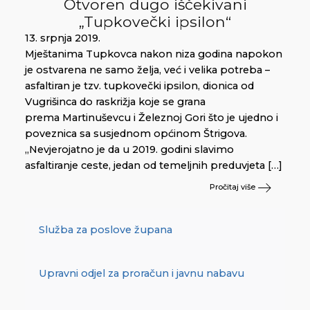
Otvoren dugo iščekivani
„Tupkovečki ipsilon“
13. srpnja 2019.
Mještanima Tupkovca nakon niza godina napokon
je ostvarena ne samo želja, već i velika potreba –
asfaltiran je tzv. tupkovečki ipsilon, dionica od
Vugrišinca do raskrižja koje se grana
prema Martinuševcu i Železnoj Gori što je ujedno i
poveznica sa susjednom općinom Štrigova.
„Nevjerojatno je da u 2019. godini slavimo
asfaltiranje ceste, jedan od temeljnih preduvjeta […]
Pročitaj više
Služba za poslove župana
Upravni odjel za proračun i javnu nabavu