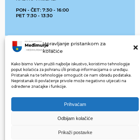
PON - ČET: 7:30 - 16:00
PET 7:30 - 13:30
Upravljanje pristankom za
kolačiće
Kako bismo Vam pružili najbolje iskustvo, koristimo tehnologije
poput kolačića za pohranu i/ili pristup informacijama o uređaju.
Pristanak na te tehnologije omogućit će nam obradu podataka.
REPUBLIKA HRVATSKA
Nepristanak ili povlačenje privole može negativno utjecati na
određene značajke i funkcije.
Prihvaćam
Odbijam kolačiće
© 2022 Međimurska županija. Sva prava pridržana.
Made with ❤ by bg & 3na3.
Prikaži postavke