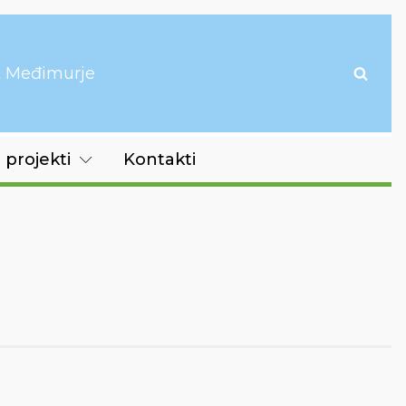
it Međimurje
 projekti
Kontakti