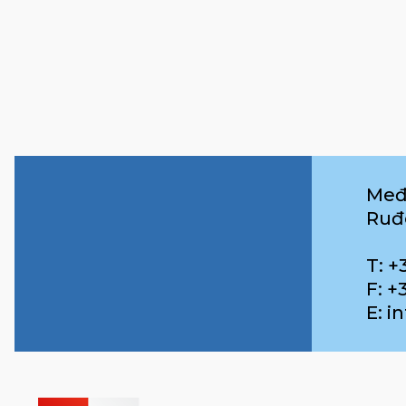
Međ
Ruđ
T: +
F: +
E: 