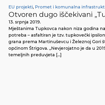
EU projekti
,
Promet i komunalna infrastruk
Otvoren dugo iščekivani „Tu
13. srpnja 2019.
Mještanima Tupkovca nakon niza godina napo
potreba – asfaltiran je tzv. tupkovečki ipsilo
grana prema Martinuševcu i Železnoj Gori š
općinom Štrigova. „Nevjerojatno je da u 2019.
temeljnih preduvjeta […]