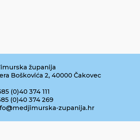
imurska županija
era Boškovića 2, 40000 Čakovec
385 (0)40 374 111
385 (0)40 374 269
info@medjimurska-zupanija.hr