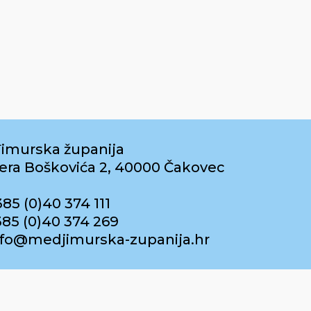
imurska županija
era Boškovića 2, 40000 Čakovec
385 (0)40 374 111
385 (0)40 374 269
info@medjimurska-zupanija.hr