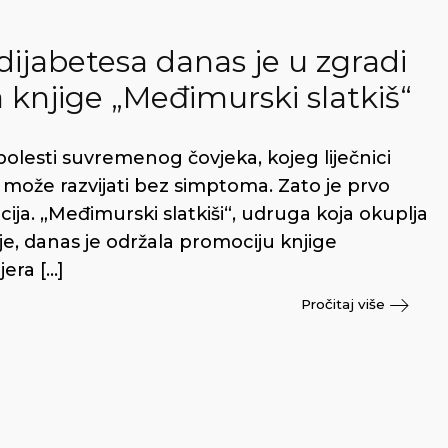
ijabetesa danas je u zgradi
 knjige „Međimurski slatkiš“
bolesti suvremenog čovjeka, kojeg liječnici
može razvijati bez simptoma. Zato je prvo
ija. „Međimurski slatkiši“, udruga koja okuplja
lje, danas je održala promociju knjige
jera […]
Pročitaj više