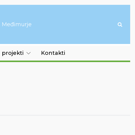
it Međimurje
 projekti
Kontakti