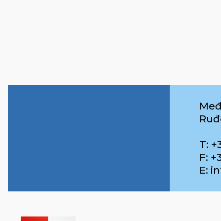
Međ
Ruđ
T: +
F: +
E: 