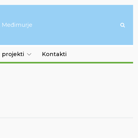
it Međimurje
 projekti
Kontakti