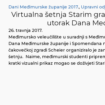
Dani Međimurske županije 2017.
,
Upravni odj
Virtualna šetnja Starim gra
utorak Dana Me
26. travnja 2017.
Međimursko veleučilište u suradnji s Međim
Dana Međimurske županije i Spomendana na Z
čakovečkoj zgradi Scheier organiziralo je zan
šetnju. Naime, međimurski studenti pripremi
kratki vizualni prikaz mogao se doživjeti Star