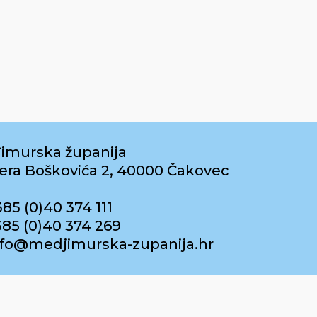
imurska županija
era Boškovića 2, 40000 Čakovec
385 (0)40 374 111
385 (0)40 374 269
info@medjimurska-zupanija.hr