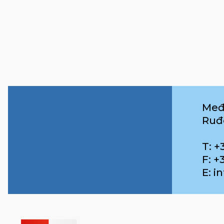
Međ
Ruđ
T: +
F: +
E: 